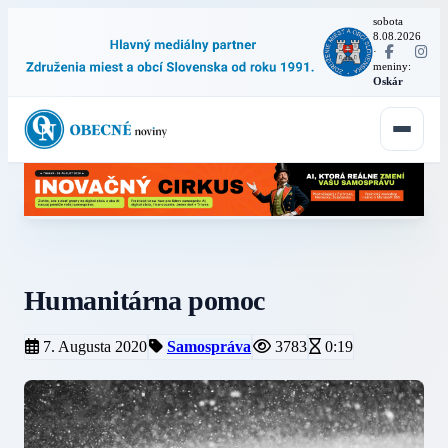
sobota
8.08.2026
·
meniny:
Oskár
Humanitárna pomoc
7. Augusta 2020
Samospráva
3783
0:19