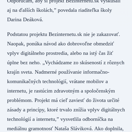
Odporúčam, aby si projekt Bezinternetu.sk vyskúšali
aj na ďalších školách,” povedala riaditeľka školy
Darina Deáková.
Podstatou projektu Bezinternetu.sk nie je zakazovať.
Naopak, ponúka návod ako dobrovoľne obmedziť
vplyv digitálneho prostredia, alebo na istý čas žiť
úplne bez neho. „Vychádzame zo skúseností z rôznych
krajín sveta. Nadmerné používanie informačno-
komunikačných technológií, vrátane mobilov a
internetu, je rastúcim zdravotným a spoločenským
problémom. Projekt má cieľ zaviesť do života určité
zásady a princípy, ktoré trvalo znížia vplyv digitálnych
technológií a internetu,” vysvetlila odborníčka na
mediálnu gramotnosť Nataša Sláviková. Ako doplnila,