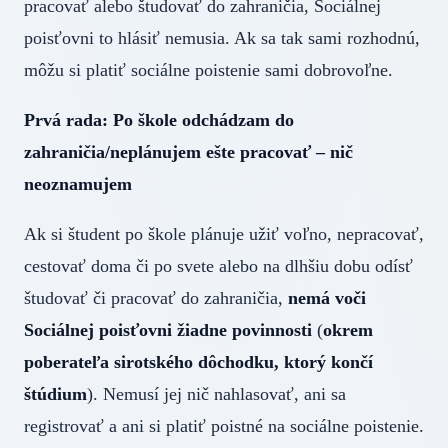
pracovať alebo študovať do zahraničia, Sociálnej
poisťovni to hlásiť nemusia. Ak sa tak sami rozhodnú,
môžu si platiť sociálne poistenie sami dobrovoľne.
Prvá rada: Po škole odchádzam do
zahraničia/neplánujem ešte pracovať – nič
neoznamujem
Ak si študent po škole plánuje užiť voľno, nepracovať,
cestovať doma či po svete alebo na dlhšiu dobu odísť
študovať či pracovať do zahraničia,
nemá voči
Sociálnej poisťovni žiadne povinnosti
(
okrem
poberateľa sirotského dôchodku, ktorý končí
štúdium
). Nemusí jej nič nahlasovať, ani sa
registrovať a ani si platiť poistné na sociálne poistenie.