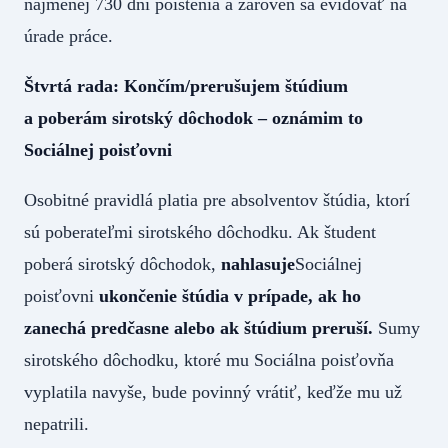
najmenej 730 dní poistenia a zároveň sa evidovať na
úrade práce.
Štvrtá rada: Končím/prerušujem štúdium
a poberám sirotský dôchodok – oznámim to
Sociálnej poisťovni
Osobitné pravidlá platia pre absolventov štúdia, ktorí
sú poberateľmi sirotského dôchodku. Ak študent
poberá sirotský dôchodok,
nahlasuje
Sociálnej
poisťovni
ukončenie štúdia
v prípade,
ak ho
zanechá predčasne alebo ak štúdium preruší.
Sumy
sirotského dôchodku, ktoré mu Sociálna poisťovňa
vyplatila navyše, bude povinný vrátiť, keďže mu už
nepatrili.