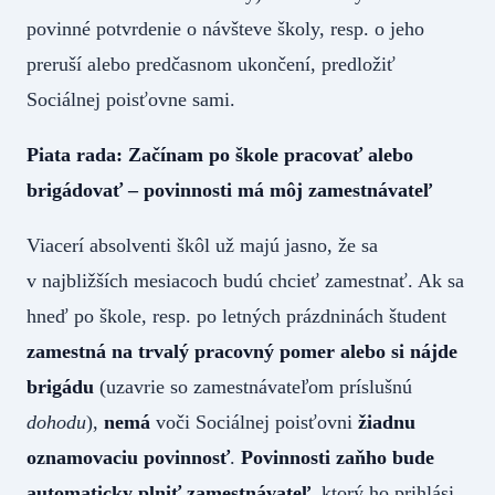
povinné potvrdenie o návšteve školy, resp. o jeho
preruší alebo predčasnom ukončení, predložiť
Sociálnej poisťovne sami.
Piata rada: Začínam po škole pracovať alebo
brigádovať – povinnosti má môj zamestnávateľ
Viacerí absolventi škôl už majú jasno, že sa
v najbližších mesiacoch budú chcieť zamestnať. Ak sa
hneď po škole, resp. po letných prázdninách študent
zamestná na trvalý pracovný pomer alebo si nájde
brigádu
(uzavrie so zamestnávateľom príslušnú
dohodu
),
nemá
voči Sociálnej poisťovni
žiadnu
oznamovaciu povinnosť
.
Povinnosti zaňho bude
automaticky plniť zamestnávateľ
, ktorý ho prihlási