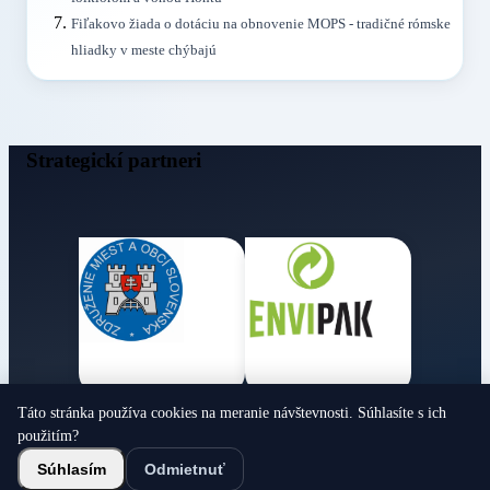
Fiľakovo žiada o dotáciu na obnovenie MOPS - tradičné rómske
hliadky v meste chýbajú
Strategickí partneri
Táto stránka používa cookies na meranie návštevnosti. Súhlasíte s ich
Obecné noviny
použitím?
© 2026 Všetky práva vyhradené
Súhlasím
Odmietnuť