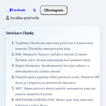
Instagram
Facebook
Sociálna poisťovňa
Súvisiace články
Vyjadrenie Všeobecnej zdravotnej poisťovne k financovaniu
nemocníc Žilinského samosprávneho kraja
BSK: Hartmutovi Tautzovi chýbalo k slobode 22 metrov.
Štyridsať rokov od smrti pripomínajú nové pamätné tabule
Región Horehronie: Nezabudnuteľné leto plné zážitkov a
dobrodružstva ani zďaleka nekončí
Finančná správa registruje ďalšie právnické osoby: Pridelenie DIČ
súvisí aj s prípravou na elektronickú fakturáciu
NKÚ: Takmer polovicu dotácií pridelili samosprávne kraje bez
jasných, merateľných kritérií
HONTIANSKA PARÁDA 2026: Hrušov opäť ožije tradíciami,
folklórom a vôňou Hontu