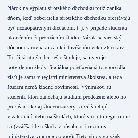
Nárok na výplatu sirotského dôchodku totiž zaniká
dňom, keď poberatelia sirotského dôchodku prestávajú
byť nezaopatreným dieťaťom, t. j. v prípade študenta
ukončením či prerušením štúdia. Nárok na sirotský
dôchodok rovnako zaniká dovŕšením veku 26 rokov.
To, či sirota-študent ešte študuje, sa overuje
potvrdením školy. Sociálna poisťovňa si to spravidla
zisťuje sama v registri ministerstva školstva, a teda
študent nemá žiadne povinnosti. Výnimkou sú
študenti, ktorí zanechajú štúdium predčasne alebo ho
prerušia, ako aj študenti-siroty, ktoré študujú
v zahraničí alebo na školách, ktoré v tomto registri nie
sú (zväčša ide o školy v pôsobnosti rezortov
ministerstva vnútra a obrany). Tieto siroty sú však