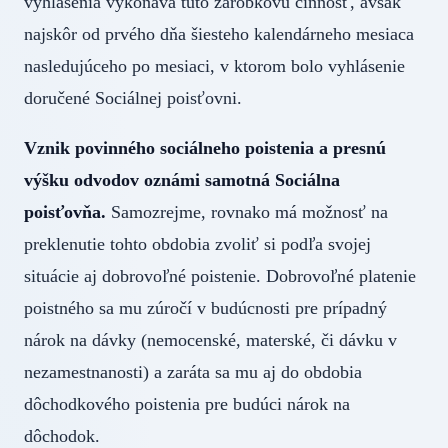
vyhlásenia vykonáva túto zárobkovú činnosť, avšak
najskôr od prvého dňa šiesteho kalendárneho mesiaca
nasledujúceho po mesiaci, v ktorom bolo vyhlásenie
doručené Sociálnej poisťovni.
Vznik povinného sociálneho poistenia a presnú
výšku odvodov oznámi samotná Sociálna
poisťovňa.
Samozrejme, rovnako má možnosť na
preklenutie tohto obdobia zvoliť si podľa svojej
situácie aj dobrovoľné poistenie. Dobrovoľné platenie
poistného sa mu zúročí v budúcnosti pre prípadný
nárok na dávky (nemocenské, materské, či dávku v
nezamestnanosti) a zaráta sa mu aj do obdobia
dôchodkového poistenia pre budúci nárok na
dôchodok.