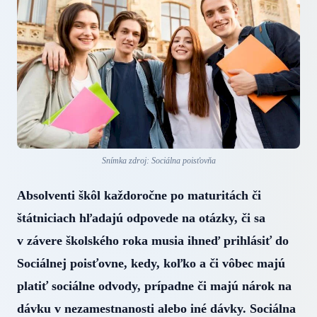
Snímka zdroj: Sociálna poisťovňa
Absolventi škôl každoročne po maturitách či
štátniciach hľadajú odpovede na otázky, či sa
v závere školského roka musia ihneď prihlásiť do
Sociálnej poisťovne, kedy, koľko a či vôbec majú
platiť sociálne odvody, prípadne či majú nárok na
dávku v nezamestnanosti alebo iné dávky. Sociálna