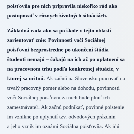
poisťovňa pre nich pripravila niekoľko rád ako
postupovať v rôznych životných situáciách.
Základná rada ako sa po škole v tejto oblasti
zorientovať znie: Povinnosti voči Sociálnej
poisťovni bezprostredne po ukončení štúdia
študenti nemajú – čakajú na ich až po uplatnení sa
na pracovnom trhu podľa konkrétnej situácie, v
ktorej sa ocitnú.
Ak začnú na Slovensku pracovať na
trvalý pracovný pomer alebo na dohodu, povinnosti
voči Sociálnej poisťovni za nich bude plniť ich
zamestnávateľ. Ak začnú podnikať, povinné poistenie
im vznikne po uplynutí tzv. odvodových prázdnin
a jeho vznik im oznámi Sociálna poisťovňa. Ak idú