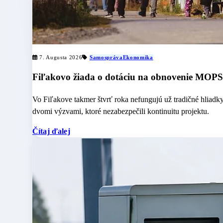
7. Augusta 2026
Samospráva
Ekonomika
Fiľakovo žiada o dotáciu na obnovenie MOPS 
Vo Fiľakove takmer štvrť roka nefungujú už tradičné hliad
dvomi výzvami, ktoré nezabezpečili kontinuitu projektu.
Čítaj ďalej