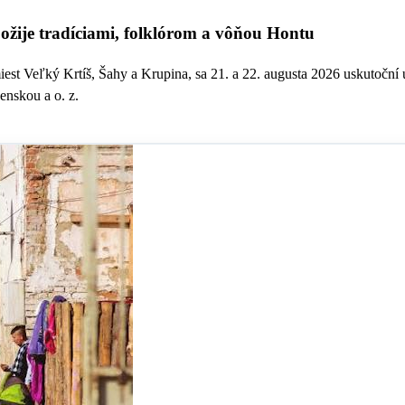
e tradíciami, folklórom a vôňou Hontu
miest Veľký Krtíš, Šahy a Krupina, sa 21. a 22. augusta 2026 uskutoční
nskou a o. z.