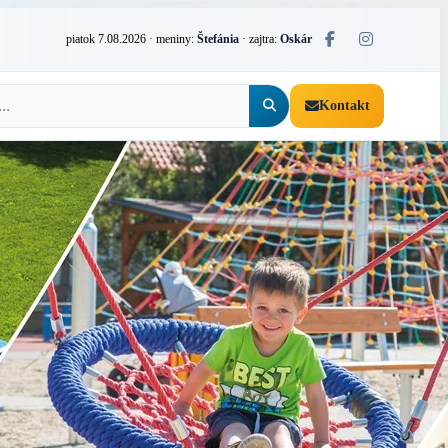
piatok 7.08.2026
· meniny:
Štefánia
· zajtra:
Oskár
Kontakt