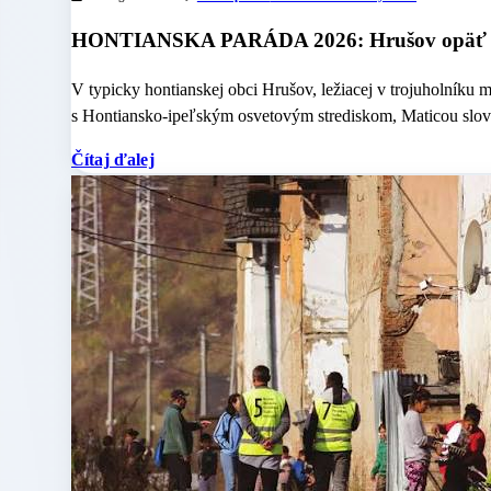
HONTIANSKA PARÁDA 2026: Hrušov opäť ožij
V typicky hontianskej obci Hrušov, ležiacej v trojuholníku 
s Hontiansko-ipeľským osvetovým strediskom, Maticou slove
Čítaj ďalej