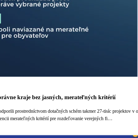
rávne kraje bez jasných, merateľných kritérií
dporili prostredníctvom dotačných schém takmer 27-tisíc projektov v ob
ncii merateľných kritérií pre rozdeľovanie verejných fi…