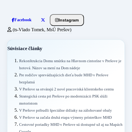
Instagram
Facebook
(ts-Vlado Tomek, MsÚ Prešov)
Súvisiace články
Rekonštrukcia Domu smútku na Hlavnom cintoríne v Prešove je
hotová. Názov sa mení na Dom nádeje
Pre rodičov sprevádzajúcich dieťa bude MHD v Prešove
bezplatná
V Prešove sa otvárajú 2 nové pracoviská klientskeho centra
Strategická cesta pri Prešove po modernizácii PSK slúži
motoristom
V Prešove pribudli špeciálne držiaky na zálohované obaly
V Prešove sa začala druhá etapa výmeny prístreškov MHD
Cestovné poriadky MHD v Prešove sú dostupné už aj na Mapách
Google