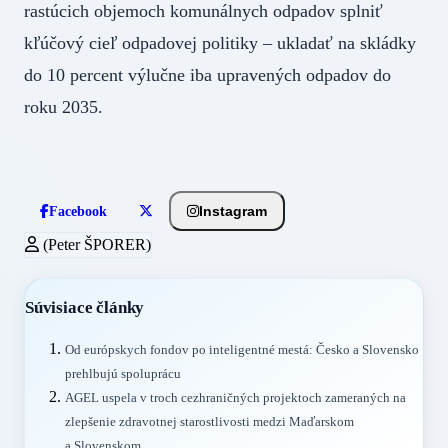
rastúcich objemoch komunálnych odpadov splniť
kľúčový cieľ odpadovej politiky – ukladať na skládky
do 10 percent výlučne iba upravených odpadov do
roku 2035.
Instagram
Facebook
(Peter ŠPORER)
Súvisiace články
Od európskych fondov po inteligentné mestá: Česko a Slovensko
prehlbujú spoluprácu
AGEL uspela v troch cezhraničných projektoch zameraných na
zlepšenie zdravotnej starostlivosti medzi Maďarskom
a Slovenskom