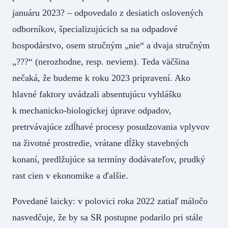
januáru 2023? – odpovedalo z desiatich oslovených
odborníkov, špecializujúcich sa na odpadové
hospodárstvo, osem stručným „nie“ a dvaja stručným
„???“ (nerozhodne, resp. neviem). Teda väčšina
nečaká, že budeme k roku 2023 pripravení. Ako
hlavné faktory uvádzali absentujúcu vyhlášku
k mechanicko-biologickej úprave odpadov,
pretrvávajúce zdĺhavé procesy posudzovania vplyvov
na životné prostredie, vrátane dĺžky stavebných
konaní, predlžujúce sa termíny dodávateľov, prudký
rast cien v ekonomike a ďalšie.
Povedané laicky: v polovici roka 2022 zatiaľ máločo
nasvedčuje, že by sa SR postupne podarilo pri stále