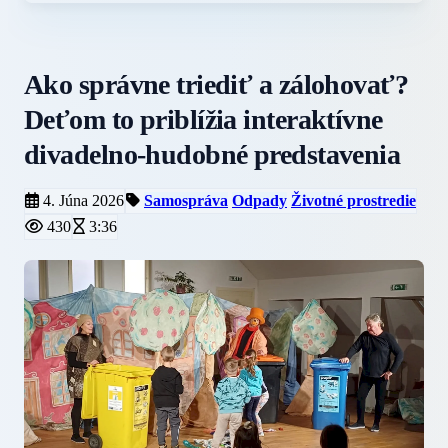
Ako správne triediť a zálohovať?
Deťom to priblížia interaktívne
divadelno-hudobné predstavenia
4. Júna 2026
Samospráva
Odpady
Životné prostredie
430
3:36