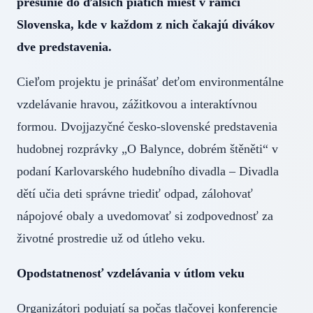
presunie do ďalších piatich miest v rámci
Slovenska, kde v každom z nich čakajú divákov
dve predstavenia.
Cieľom projektu je prinášať deťom environmentálne
vzdelávanie hravou, zážitkovou a interaktívnou
formou. Dvojjazyčné česko-slovenské predstavenia
hudobnej rozprávky „O Balynce, dobrém štěněti“ v
podaní Karlovarského hudebního divadla – Divadla
dětí učia deti správne triediť odpad, zálohovať
nápojové obaly a uvedomovať si zodpovednosť za
životné prostredie už od útleho veku.
Opodstatnenosť vzdelávania v útlom veku
Organizátori podujatí sa počas tlačovej konferencie