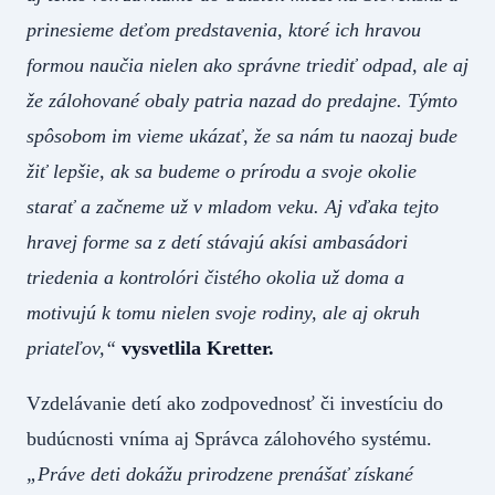
prinesieme deťom predstavenia, ktoré ich hravou
formou naučia nielen ako správne triediť odpad, ale aj
že zálohované obaly patria nazad do predajne. Týmto
spôsobom im vieme ukázať, že sa nám tu naozaj bude
žiť lepšie, ak sa budeme o prírodu a svoje okolie
starať a začneme už v mladom veku. Aj vďaka tejto
hravej forme sa z detí stávajú akísi ambasádori
triedenia a kontrolóri čistého okolia už doma a
motivujú k tomu nielen svoje rodiny, ale aj okruh
priateľov,“
vysvetlila Kretter.
Vzdelávanie detí ako zodpovednosť či investíciu do
budúcnosti vníma aj Správca zálohového systému.
„Práve deti dokážu prirodzene prenášať získané