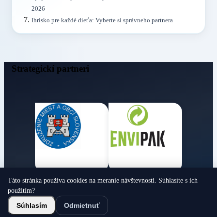
2026
Ihrisko pre každé dieťa: Vyberte si správneho partnera
Strategickí partneri
Táto stránka používa cookies na meranie návštevnosti. Súhlasíte s ich
Obecné noviny
použitím?
© 2026 Všetky práva vyhradené
Súhlasím
Odmietnuť