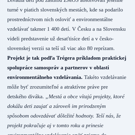
Divadla dětí pod záštitou ZMOS absolvovali jesenné
turné v piatich slovenských mestách, kde sa podarilo
prostredníctvom nich osloviť a environmentálne
vzdelávať takmer 1 400 detí. V Česku a na Slovensku
videli predstavenie už desaťtisíce detí a v česko-
slovenskej verzii sa teší už viac ako 80 reprízam.
Projekt je tak podľa Trégera príkladom praktickej
spolupráce samospráv a partnerov v oblasti
environmentálneho vzdelávania.
Takéto vzdelávanie
môže byť zrozumiteľné a atraktívne práve pre
detského diváka.
„Mestá a obce vítajú projekty, ktoré
dokážu deti zaujať a zároveň im prirodzeným
spôsobom odovzdávať dôležité hodnoty. Teší nás, že
projekt pokračuje aj v tomto roku a prinesie