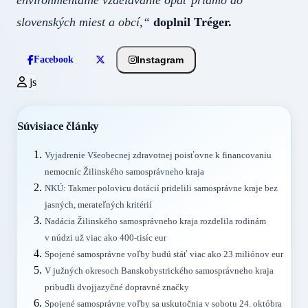
environmentálne vzdelávanie opäť priamo do
slovenských miest a obcí,“
doplnil Tréger.
Instagram
Facebook
js
Súvisiace články
Vyjadrenie Všeobecnej zdravotnej poisťovne k financovaniu
nemocníc Žilinského samosprávneho kraja
NKÚ: Takmer polovicu dotácií pridelili samosprávne kraje bez
jasných, merateľných kritérií
Nadácia Žilinského samosprávneho kraja rozdelila rodinám
v núdzi už viac ako 400-tisíc eur
Spojené samosprávne voľby budú stáť viac ako 23 miliónov eur
V južných okresoch Banskobystrického samosprávneho kraja
pribudli dvojjazyčné dopravné značky
Spojené samosprávne voľby sa uskutočnia v sobotu 24. októbra