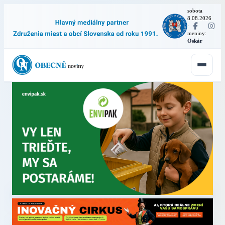
sobota
8.08.2026
·
meniny:
Oskár