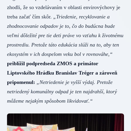
zhodli, že so vzdelávaním v oblasti envirovýchovy je
treba začať čím skôr.
„Triedenie, recyklovanie a
zhodnocovanie odpadov je to, čo do budúcna bude
veľmi dôležité pre tie deti práve vo vzťahu k životnému
prostrediu. Pretože táto edukácia slúži na to, aby ten
ekosystém v ich dospelom veku bol v rovnováhe,“
priblížil podpredseda ZMOS a primátor
Liptovského Hrádku Branislav Tréger a zároveň
pripomenul:
„Netriedenie je vyšší výdaj. Pretože
netriedený komunálny odpad je ten najdrahší, ktorý
môžeme nejakým spôsobom likvidovať.“