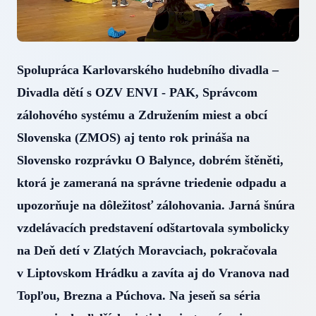
Spolupráca Karlovarského hudebního divadla –
Divadla dětí s OZV ENVI - PAK, Správcom
zálohového systému a Združením miest a obcí
Slovenska (ZMOS) aj tento rok prináša na
Slovensko rozprávku O Balynce, dobrém štěněti,
ktorá je zameraná na správne triedenie odpadu a
upozorňuje na dôležitosť zálohovania. Jarná šnúra
vzdelávacích predstavení odštartovala symbolicky
na Deň detí v Zlatých Moravciach, pokračovala
v Liptovskom Hrádku a zavíta aj do Vranova nad
Topľou, Brezna a Púchova. Na jeseň sa séria