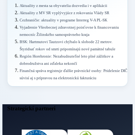
Aktuality z mesta sa obyvatelia dozvedia i v aplikácii
Aktuality z MV SR vyplývyjúce z rokovania Vlády SR
Cezhraničie: aktuality v programe Interreg V-A PL-SK
Vyjadrenie Všeobecnej zdravotnej poisťovne k financovaniu
nemocníc Žilinského samosprávneho kraja
BSK: Hartmutovi Tautzovi chýbalo k slobode 22 metrov.
Štyridsať rokov od smrti pripomínajú nové pamätné tabule
Región Horehronie: Nezabudnuteľné leto plné zážitkov a
dobrodružstva ani zďaleka nekončí
Finančná správa registruje ďalšie právnické osoby: Pridelenie DIČ
súvisí aj s prípravou na elektronickú fakturáciu
Strategickí partneri