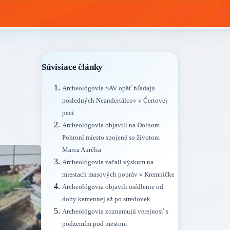
Súvisiace články
Archeológovia SAV opäť hľadajú
posledných Neandertálcov v Čertovej
peci
Archeológovia objavili na Dolnom
Pohroní miesto spojené so životom
Marca Aurélia
Archeológovia začali výskum na
miestach masových popráv v Kremničke
Archeológovia objavili osídlenie od
doby kamennej až po stredovek
Archeológovia zoznamujú verejnosť s
podzemím pod mestom