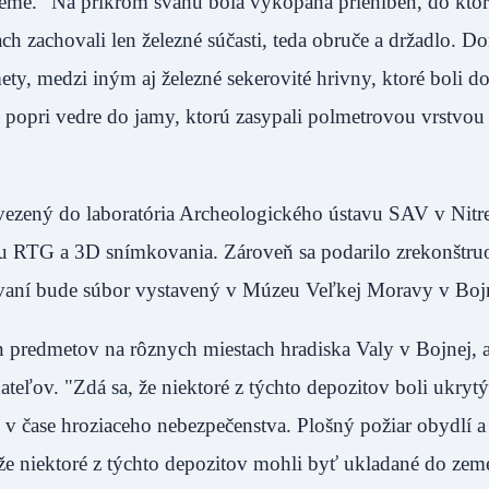
zeme. "Na príkrom svahu bola vykopaná priehlbeň, do ktore
h zachovali len železné súčasti, teda obruče a držadlo. Do
ety, medzi iným aj železné sekerovité hrivny, ktoré boli 
i popri vedre do jamy, ktorú zasypali polmetrovou vrstvou 
vezený do laboratória Archeologického ústavu SAV v Nitr
RTG a 3D snímkovania. Zároveň sa podarilo zrekonštru
acovaní bude súbor vystavený v Múzeu Veľkej Moravy v
 predmetov na rôznych miestach hradiska Valy v Bojnej, a
teľov. "Zdá sa, že niektoré z týchto depozitov boli ukryt
 čase hroziaceho nebezpečenstva. Plošný požiar obydlí a
 že niektoré z týchto depozitov mohli byť ukladané do zem