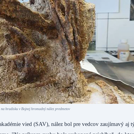
i na hradisku v Bojnej hromadný nález predmetov
kadémie vied (SAV), nález bol pre vedcov zaujímavý aj t