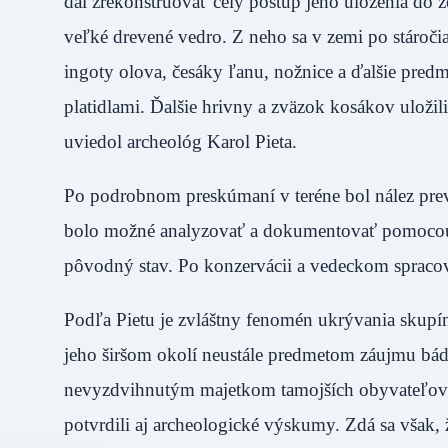
dal zrekonštruovať celý postup jeho uloženia do 
veľké drevené vedro. Z neho sa v zemi po stáročiac
ingoty olova, česáky ľanu, nožnice a ďalšie predm
platidlami. Ďalšie hrivny a zväzok kosákov uložil
uviedol archeológ Karol Pieta.
Po podrobnom preskúmaní v teréne bol nález pre
bolo možné analyzovať a dokumentovať pomocou 
pôvodný stav. Po konzervácii a vedeckom spr
Podľa Pietu je zvláštny fenomén ukrývania skupín
jeho širšom okolí neustále predmetom záujmu báda
nevyzdvihnutým majetkom tamojších obyvateľov v
potvrdili aj archeologické výskumy. Zdá sa však,