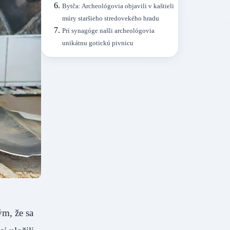
Bytča: Archeológovia objavili v kaštieli
múry staršieho stredovekého hradu
Pri synagóge našli archeológovia
unikátnu gotickú pivnicu
ým, že sa