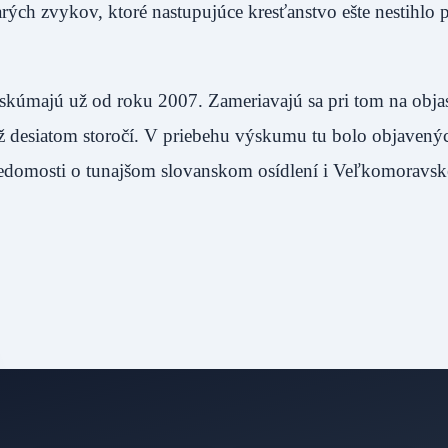
rých zvykov, ktoré nastupujúce kresťanstvo ešte nestihlo p
 skúmajú už od roku 2007. Zameriavajú sa pri tom na objas
 desiatom storočí. V priebehu výskumu tu bolo objavenýc
domosti o tunajšom slovanskom osídlení i Veľkomoravskej