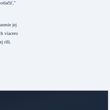
otlačiť,"
nenie jej
h viacero
 ríši.