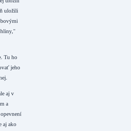
j uložili
ň uložili
dobovými
hliny,"
e. Tu ho
ovať jeho
 Bojnej.
le aj v
ým a
 opevnení
e aj ako