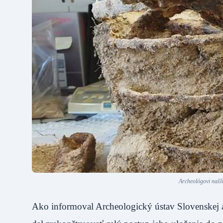
Archeológovi našl
Ako informoval Archeologický ústav Slovenskej a