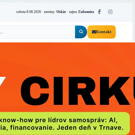
sobota 8.08.2026
· meniny:
Oskár
· zajtra:
Ľubomíra
Kontakt