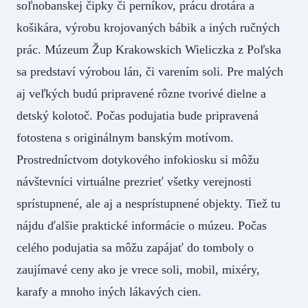
soľnobanskej čipky či perníkov, prácu drotára a
košikára, výrobu krojovaných bábik a iných ručných
prác. Múzeum Žup Krakowskich Wieliczka z Poľska
sa predstaví výrobou lán, či varením soli. Pre malých
aj veľkých budú pripravené rôzne tvorivé dielne a
detský kolotoč. Počas podujatia bude pripravená
fotostena s originálnym banským motívom.
Prostredníctvom dotykového infokiosku si môžu
návštevníci virtuálne prezrieť všetky verejnosti
sprístupnené, ale aj a nesprístupnené objekty. Tiež tu
nájdu ďalšie praktické informácie o múzeu. Počas
celého podujatia sa môžu zapájať do tomboly o
zaujímavé ceny ako je vrece soli, mobil, mixéry,
karafy a mnoho iných lákavých cien.