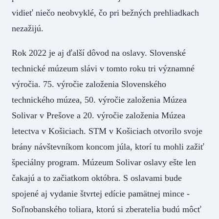
vidieť niečo neobvyklé, čo pri bežných prehliadkach
nezažijú.
Rok 2022 je aj ďalší dôvod na oslavy. Slovenské
technické múzeum slávi v tomto roku tri významné
výročia. 75. výročie založenia Slovenského
technického múzea, 50. výročie založenia Múzea
Solivar v Prešove a 20. výročie založenia Múzea
letectva v Košiciach. STM v Košiciach otvorilo svoje
brány návštevníkom koncom júla, ktorí tu mohli zažiť
špeciálny program. Múzeum Solivar oslavy ešte len
čakajú a to začiatkom októbra. S oslavami bude
spojené aj vydanie štvrtej edície pamätnej mince -
Soľnobanského toliara, ktorú si zberatelia budú môcť