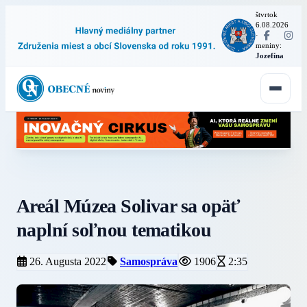
štvrtok
6.08.2026
·
meniny:
Jozefína
Areál Múzea Solivar sa opäť
naplní soľnou tematikou
26. Augusta 2022
Samospráva
1906
2:35