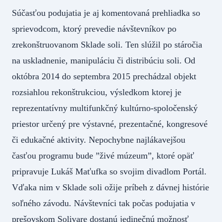
Súčasťou podujatia je aj komentovaná prehliadka so
sprievodcom, ktorý prevedie návštevníkov po
zrekonštruovanom Sklade soli. Ten slúžil po stáročia
na uskladnenie, manipuláciu či distribúciu soli. Od
októbra 2014 do septembra 2015 prechádzal objekt
rozsiahlou rekonštrukciou, výsledkom ktorej je
reprezentatívny multifunkčný kultúrno-spoločenský
priestor určený pre výstavné, prezentačné, kongresové
či edukačné aktivity. Nepochybne najlákavejšou
časťou programu bude ”živé múzeum”, ktoré opäť
pripravuje Lukáš Maťufka so svojim divadlom Portál.
Vďaka nim v Sklade soli ožije príbeh z dávnej histórie
soľného závodu. Návštevníci tak počas podujatia v
prešovskom Solivare dostanú jedinečnú možnosť