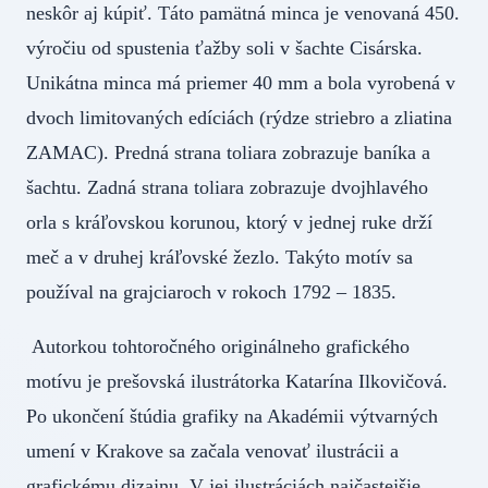
neskôr aj kúpiť. Táto pamätná minca je venovaná 450.
výročiu od spustenia ťažby soli v šachte Cisárska.
Unikátna minca má priemer 40 mm a bola vyrobená v
dvoch limitovaných edíciách (rýdze striebro a zliatina
ZAMAC). Predná strana toliara zobrazuje baníka a
šachtu. Zadná strana toliara zobrazuje dvojhlavého
orla s kráľovskou korunou, ktorý v jednej ruke drží
meč a v druhej kráľovské žezlo. Takýto motív sa
používal na grajciaroch v rokoch 1792 – 1835.
Autorkou tohtoročného originálneho grafického
motívu je prešovská ilustrátorka Katarína Ilkovičová.
Po ukončení štúdia grafiky na Akadémii výtvarných
umení v Krakove sa začala venovať ilustrácii a
grafickému dizajnu. V jej ilustráciách najčastejšie