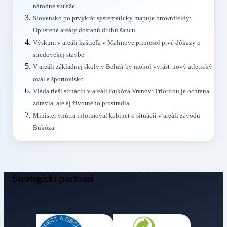
národné súťaže
Slovensko po prvýkrát systematicky mapuje brownfieldy:
Opustené areály dostanú druhú šancu
Výskum v areáli kaštieľa v Malinove priniesol prvé dôkazy o
stredovekej stavbe
V areáli základnej školy v Beluši by mohol vyrásť nový atletický
ovál a športovisko
Vláda rieši situáciu v areáli Bukóza Vranov: Prioritou je ochrana
zdravia, ale aj životného prostredia
Minister vnútra informoval kabinet o situácii v areáli závodu
Bukóza
Strategickí partneri