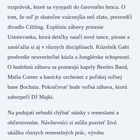
rozprávok, ktoré sa vysypali do čarovného hrnca. O
tom, že soľ je skutočne vzácnejšia než zlato, presvedčí
divadlo Cililing. Explóziu zábavy prinesie
Usmievanka, ktorá detičky naučí nové tance, piesne a
zasúťažia si aj v rôznych disciplínach. Kúzelník Gabi
predvedie neuveriteľné kúzla a žonglérske schopnosti.
O hudobnú zábavu sa postarajú kapely Beetles Band,
Mafia Corner a banícky orchester z poľskej soľnej
bane Bochnia. Pokračovať bude voľná zábava, ktorú
zabezpečí DJ Majki.
Na podujatí nebudú chýbať stánky s remeslami a
občerstvením. Návštevníci si môžu pozrieť živú
ukážku rôznych remeselných prác, výrobu