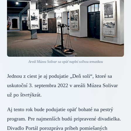
Areál Múzea Solivar sa opäť naplní soľnou tematikou
Jednou z ciest je aj podujatie „Deň soli“, ktoré sa
uskutoční 3. septembra 2022 v areáli Múzea Solivar
už po štvrtýkrát.
Aj tento rok bude podujatie opäť bohaté na pestrý
program. Pre najmenších budú pripravené divadielka.
Divadlo Portál porozpráva príbeh pomiešaných