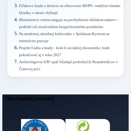
Fiľakovo žiada o dotáciu na obnovenie MOPS - tradičné rómske
hliadky v meste chýbajú
Ministerstvo vnútra reaguje na pochybnosti ohľadom radarov -
podrobí ich nezávislému bezpečnostnému posúdeniu
Na modernej okružnej križovatke v Spišskom Bystrom sa
intenzívne pracuje
Projekt Ľudia a hrady - krok k sociálnej ekonomike, bude
pokračovať aj v roku 2027
Archeológovia SAV opäť hľadajú posledných Neandertálcov v
Čertovej peci
Strategickí partneri