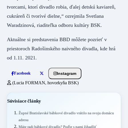
tvorcami, ktorí divadlo robia, ďalej detskú kaviareň,
cukráreň či tvorivé dielne,“ ozrejmila Svetlana
Waradzinová, riaditeľka odboru kultúry BSK.
Aktuálne si predstavenia BBD môžete pozrieť v
priestoroch Radošinského naivného divadla, kde hrá
od 1.11. 2021.
Instagram
Facebook
(Lucia FORMAN, hovorkyňa BSK)
Súvisiace články
Župné Bratislavské bábkové divadlo vrátilo na svoju domácu
adresu
Máte radi bábkové divadlo? Poďte s nami žihadliť