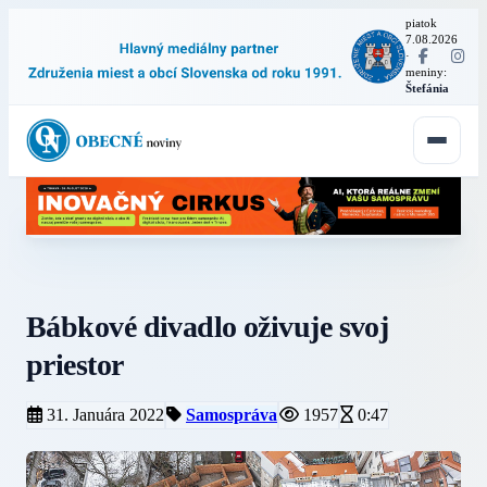
piatok
7.08.2026
·
meniny:
Štefánia
Bábkové divadlo oživuje svoj
priestor
31. Januára 2022
Samospráva
1957
0:47