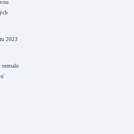
ovou
ných
čtu 2023
, nemalo
ní