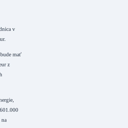
12.).
dnica v
na eur.
y bude mať
eur z
ch
nergie,
 601.000
 na