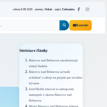
sobota 8.08.2026
· meniny:
Oskár
· zajtra:
Ľubomíra
Kontakt
Súvisiace články
Bánovce nad Bebravou zmodernizujú
zimný štadión
Bánovce nad Bebravou sa budú
uchádzať o zdroje na projekt pre sociálne
bývanie
Jozef Božik rokoval so zástupcami
samospráv z okresu Bánovce nad
Bebravou
Mesto Bánovce nad Bebravou plánuje