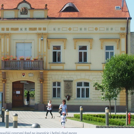
oužijú rezervný fond na investície i bežný chod mesta