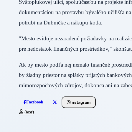
Svätoplukovej ulici, spoluúčasťou na projekte in
dokumentáciou na prestavbu bývalého učilišťa na
potrubí na Dubničke a nákupu kotla.
"Mesto eviduje nezaradené požiadavky na realizáci
pre nedostatok finančných prostriedkov," skonš
Ak by mesto podľa nej nemalo finančné prostri
by žiadny priestor na splátky prijatých bankových
mimorozpočtových zdrojov, dokonca ani na za
Instagram
Facebook
(tasr)