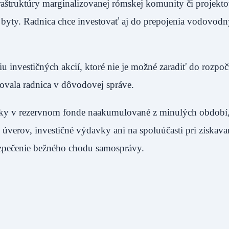
fraštruktúry marginalizovanej rómskej komunity či projekt
 byty. Radnica chce investovať aj do prepojenia vodovod
u investičných akcií, ktoré nie je možné zaradiť do rozpo
tatovala radnica v dôvodovej správe.
edky v rezervnom fonde naakumulované z minulých období
 úverov, investičné výdavky ani na spoluúčasti pri získava
bezpečenie bežného chodu samosprávy.