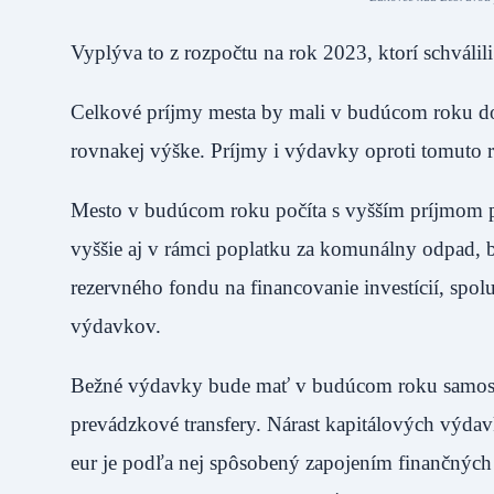
Vyplýva to z rozpočtu na rok 2023, ktorí schvál
Celkové príjmy mesta by mali v budúcom roku do
rovnakej výške. Príjmy i výdavky oproti tomuto 
Mesto v budúcom roku počíta s vyšším príjmom p
vyššie aj v rámci poplatku za komunálny odpad, be
rezervného fondu na financovanie investícií, spo
výdavkov.
Bežné výdavky bude mať v budúcom roku samospráv
prevádzkové transfery. Nárast kapitálových výda
eur je podľa nej spôsobený zapojením finančný