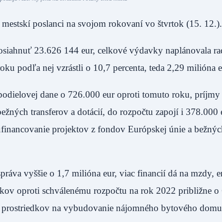
ili mestskí poslanci na svojom rokovaní vo štvrtok (15. 
siahnuť 23.626 144 eur, celkové výdavky naplánovala ra
roku podľa nej vzrástli o 10,7 percenta, teda 2,29 milió
odielovej dane o 726.000 eur oproti tomuto roku, príjm
žných transferov a dotácií, do rozpočtu zapojí i 378.000 
lufinancovanie projektov z fondov Európskej únie a bežný
a vyššie o 1,7 milióna eur, viac financií dá na mzdy, e
vkov oproti schválenému rozpočtu na rok 2022 približne o
ch prostriedkov na vybudovanie nájomného bytového domu