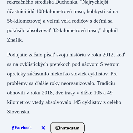
rekreačného strediska Duchonka. "Najrýchlejší
účastníci idú 108-kilometrovú trasu, hobbysti sú na
56-kilometrovej a veľmi veľa rodičov s deťmi sa
pokúsilo absolvovať 32-kilometrovú trasu," doplnil
Znášik.
Podujatie začalo písať svoju históriu v roku 2012, keď
sa na cyklistických pretekoch pod názvom S vetrom
opreteky zúčastnilo niekoľko stoviek cyklistov. Pre
problémy sa ďalšie roky neorganizovalo. Tradíciu
obnovili v roku 2018, dve trasy v dĺžke 105 a 49
kilometrov vtedy absolvovalo 145 cyklistov z celého
Slovenska.
Instagram
Facebook