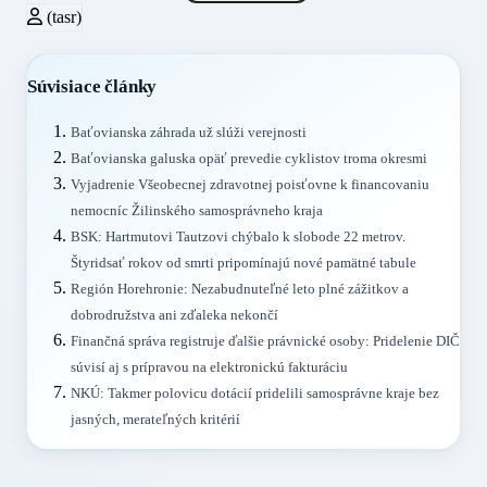
(tasr)
Súvisiace články
Baťovianska záhrada už slúži verejnosti
Baťovianska galuska opäť prevedie cyklistov troma okresmi
Vyjadrenie Všeobecnej zdravotnej poisťovne k financovaniu
nemocníc Žilinského samosprávneho kraja
BSK: Hartmutovi Tautzovi chýbalo k slobode 22 metrov.
Štyridsať rokov od smrti pripomínajú nové pamätné tabule
Región Horehronie: Nezabudnuteľné leto plné zážitkov a
dobrodružstva ani zďaleka nekončí
Finančná správa registruje ďalšie právnické osoby: Pridelenie DIČ
súvisí aj s prípravou na elektronickú fakturáciu
NKÚ: Takmer polovicu dotácií pridelili samosprávne kraje bez
jasných, merateľných kritérií