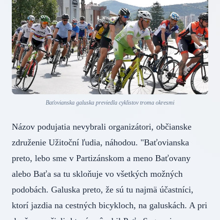
Baťovianska galuska previedla cyklistov troma okresmi
Názov podujatia nevybrali organizátori, občianske
združenie Užitoční ľudia, náhodou. "Baťovianska
preto, lebo sme v Partizánskom a meno Baťovany
alebo Baťa sa tu skloňuje vo všetkých možných
podobách. Galuska preto, že sú tu najmä účastníci,
ktorí jazdia na cestných bicykloch, na galuskách. A pri