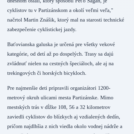
dnešnom ošiali, ktorý spôsobil Peťo Sagan, je
cyklistov tu v Partizánskom a okolí veľmi veľa,"
načrtol Martin Znášik, ktorý mal na starosti technické
zabezpečenie cyklistickej jazdy.
Baťovianska galuska je určená pre všetky vekové
kategórie, od detí až po dospelých. Trasy sa dajú
zvládnuť nielen na cestných špeciáloch, ale aj na
trekingových či horských bicykloch.
Pre najmenšie deti pripravili organizátori 1200-
metrový okruh ulicami mesta Partizánske. Mimo
mestských trás v dĺžke 108, 56 a 32 kilometrov
zaviedli cyklistov do blízkych aj vzdialených dedín,
pričom najdlhšia z nich viedla okolo vodnej nádrže a