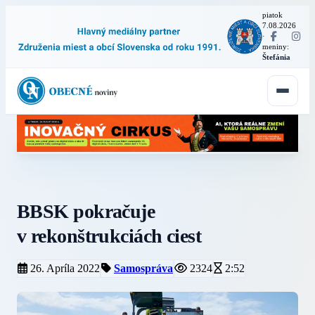
piatok
7.08.2026
·
meniny:
Štefánia
BBSK pokračuje
v rekonštrukciách ciest
26. Apríla 2022
Samospráva
2324
2:52