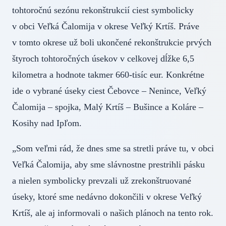
tohtoročnú sezónu rekonštrukcií ciest symbolicky
v obci Veľká Čalomija v okrese Veľký Krtíš. Práve
v tomto okrese už boli ukončené rekonštrukcie prvých
štyroch tohtoročných úsekov v celkovej dĺžke 6,5
kilometra a hodnote takmer 660-tisíc eur. Konkrétne
ide o vybrané úseky ciest Čebovce – Nenince, Veľký
Čalomija – spojka, Malý Krtíš – Bušince a Koláre –
Kosihy nad Ipľom.
„Som veľmi rád, že dnes sme sa stretli práve tu, v obci
Veľká Čalomija, aby sme slávnostne prestrihli pásku
a nielen symbolicky prevzali už zrekonštruované
úseky, ktoré sme nedávno dokončili v okrese Veľký
Krtíš, ale aj informovali o našich plánoch na tento rok.