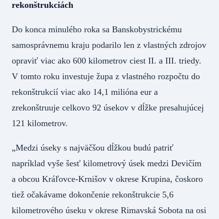
rekonštrukciách
Do konca minulého roka sa Banskobystrickému
samosprávnemu kraju podarilo len z vlastných zdrojov
opraviť viac ako 600 kilometrov ciest II. a III. triedy.
V tomto roku investuje župa z vlastného rozpočtu do
rekonštrukcií viac ako 14,1 milióna eur a
zrekonštruuje celkovo 92 úsekov v dĺžke presahujúcej
121 kilometrov.
„Medzi úseky s najväčšou dĺžkou budú patriť
napríklad vyše šesť kilometrový úsek medzi Devičím
a obcou Kráľovce-Krnišov v okrese Krupina, čoskoro
tiež očakávame dokončenie rekonštrukcie 5,6
kilometrového úseku v okrese Rimavská Sobota na osi