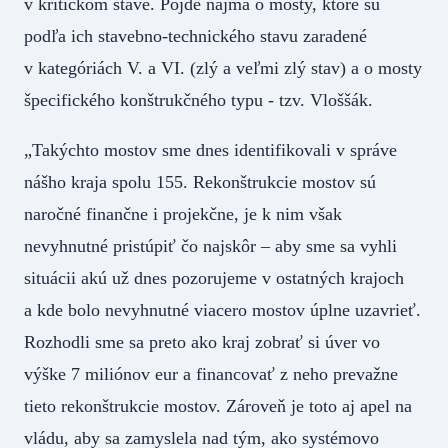
v kritickom stave. Pôjde najmä o mosty, ktoré sú
podľa ich stavebno-technického stavu zaradené
v kategóriách V. a VI. (zlý a veľmi zlý stav) a o mosty
špecifického konštrukčného typu - tzv. Vloššák.
„Takýchto mostov sme dnes identifikovali v správe
nášho kraja spolu 155. Rekonštrukcie mostov sú
naročné finančne i projekčne, je k nim však
nevyhnutné pristúpiť čo najskôr – aby sme sa vyhli
situácii akú už dnes pozorujeme v ostatných krajoch
a kde bolo nevyhnutné viacero mostov úplne uzavrieť.
Rozhodli sme sa preto ako kraj zobrať si úver vo
výške 7 miliónov eur a financovať z neho prevažne
tieto rekonštrukcie mostov. Zároveň je toto aj apel na
vládu, aby sa zamyslela nad tým, ako systémovo