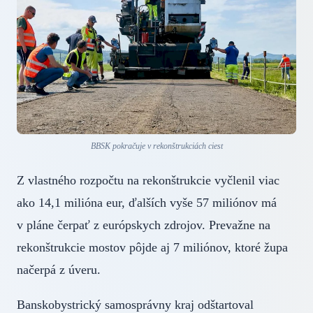
BBSK pokračuje v rekonštrukciách ciest
Z vlastného rozpočtu na rekonštrukcie vyčlenil viac
ako 14,1 milióna eur, ďalších vyše 57 miliónov má
v pláne čerpať z európskych zdrojov. Prevažne na
rekonštrukcie mostov pôjde aj 7 miliónov, ktoré župa
načerpá z úveru.
Banskobystrický samosprávny kraj odštartoval