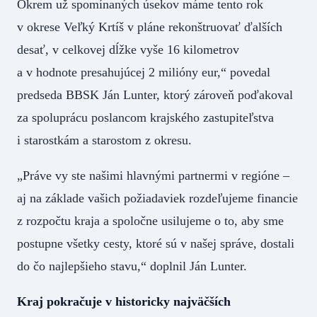
Okrem už spomínaných úsekov máme tento rok
v okrese Veľký Krtíš v pláne rekonštruovať ďalších
desať, v celkovej dĺžke vyše 16 kilometrov
a v hodnote presahujúcej 2 milióny eur,“ povedal
predseda BBSK Ján Lunter, ktorý zároveň poďakoval
za spoluprácu poslancom krajského zastupiteľstva
i starostkám a starostom z okresu.
„Práve vy ste našimi hlavnými partnermi v regióne –
aj na základe vašich požiadaviek rozdeľujeme financie
z rozpočtu kraja a spoločne usilujeme o to, aby sme
postupne všetky cesty, ktoré sú v našej správe, dostali
do čo najlepšieho stavu,“ doplnil Ján Lunter.
Kraj pokračuje v historicky najväčších