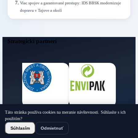
Viac spojov a garantované prestupy: IDS BBSK modernizuje
dopravu v Tajove a okolí
Strategickí partneri
Táto stránka používa cookies na meranie návštevnosti. Súhlasíte s ich
Obecné noviny
použitím?
© 2026 Všetky práva vyhradené
Súhlasím
Odmietnuť