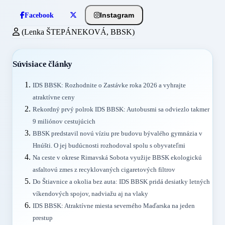
Instagram
Facebook
(Lenka ŠTEPÁNEKOVÁ, BBSK)
Súvisiace články
IDS BBSK: Rozhodnite o Zastávke roka 2026 a vyhrajte
atraktívne ceny
Rekordný prvý polrok IDS BBSK: Autobusmi sa odviezlo takmer
9 miliónov cestujúcich
BBSK predstavil novú víziu pre budovu bývalého gymnázia v
Hnúšti. O jej budúcnosti rozhodoval spolu s obyvateľmi
Na ceste v okrese Rimavská Sobota využije BBSK ekologickú
asfaltovú zmes z recyklovaných cigaretových filtrov
Do Štiavnice a okolia bez auta: IDS BBSK pridá desiatky letných
víkendových spojov, nadviažu aj na vlaky
IDS BBSK: Atraktívne miesta severného Maďarska na jeden
prestup