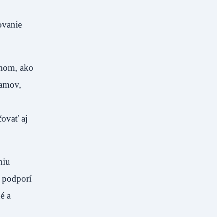
ovanie
émom, ako
ramov,
čovať aj
niu
 podporí
é a