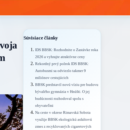
Súvisiace články
voja
IDS BBSK: Rozhodnite o Zastávke roka
om
2026 a vyhrajte atraktívne ceny
Rekordný prvý polrok IDS BBSK:
Autobusmi sa odviezlo takmer 9
miliónov cestujúcich
BBSK predstavil novú víziu pre budovu
bývalého gymnázia v Hnúšti. O jej
budúcnosti rozhodoval spolu s
obyvateľmi
Na ceste v okrese Rimavská Sobota
využije BBSK ekologickú asfaltovú
zmes z recyklovaných cigaretových