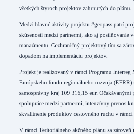
všetkých štyroch projektov zahrnutých do plánu.
Medzi hlavné aktivity projektu #geopass patrí pr
skúseností medzi partnermi, ako aj posilňovanie 
manažmentu. Cezhraničný projektový tím sa zárov
dopadom na implementáciu projektov.
Projekt je realizovaný v rámci Programu Interre
Európskeho fondu regionálneho rozvoja (EFRR) s
samosprávny kraj 109 316,15 eur. Očakávanými prí
spolupráce medzi partnermi, intenzívny prenos k
skvalitnenie produktov cestovného ruchu v rámci
V rámci Teritoriálneho akčného plánu sa zároveň r