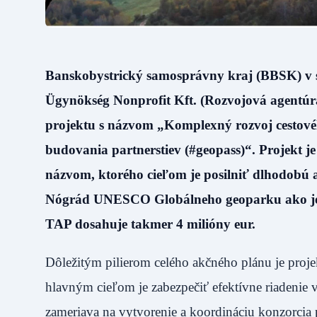
Banskobystrický samosprávny kraj (BBSK) v s
Ügynökség Nonprofit Kft. (Rozvojová agentúra 
projektu s názvom „Komplexný rozvoj cesto
budovania partnerstiev (#geopass)“. Projekt 
názvom, ktorého cieľom je posilniť dlhodobú
Nógrád UNESCO Globálneho geoparku ako jedine
TAP dosahuje takmer 4 milióny eur.
Dôležitým pilierom celého akčného plánu je proje
hlavným cieľom je zabezpečiť efektívne riadenie v
zameriava na vytvorenie a koordináciu konzorcia 