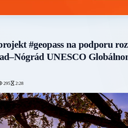
rojekt #geopass na podporu roz
hrad–Nógrád UNESCO Globáln
295
2:28