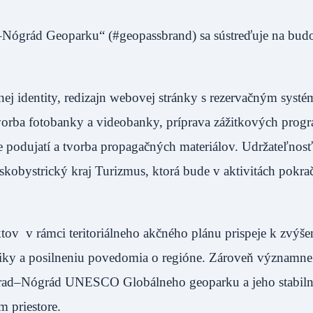
–Nógrád Geoparku“ (#geopassbrand) sa sústreďuje na bud
nej identity, redizajn webovej stránky s rezervačným syst
 tvorba fotobanky a videobanky, príprava zážitkových prog
 podujatí a tvorba propagačných materiálov. Udržateľnosť
skobystrický kraj Turizmus, ktorá bude v aktivitách pokra
tov v rámci teritoriálneho akčného plánu prispeje k zvýše
iky a posilneniu povedomia o regióne. Zároveň významne
ohrad–Nógrád UNESCO Globálneho geoparku a jeho stabiln
 priestore.