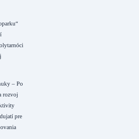
oparku“
í
olytarnóci
j
nuky – Po
a rozvoj
ktivity
dujatí pre
dovania