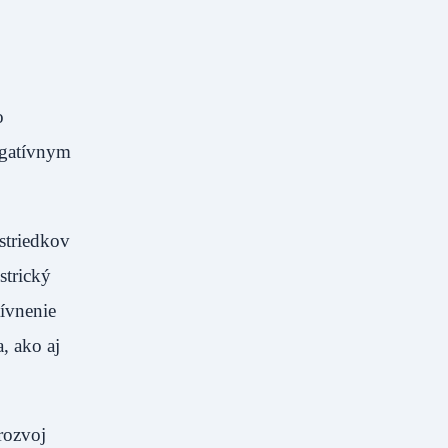
o
egatívnym
striedkov
strický
ívnenie
, ako aj
rozvoj