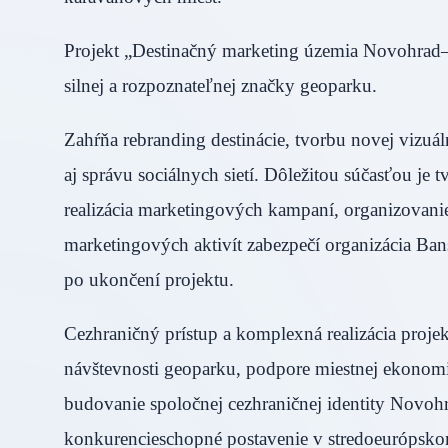
Projekt „Destinačný marketing územia Novohrad
silnej a rozpoznateľnej značky geoparku.
Zahŕňa rebranding destinácie, tvorbu novej vizuál
aj správu sociálnych sietí. Dôležitou súčasťou je
realizácia marketingových kampaní, organizovanie
marketingových aktivít zabezpečí organizácia Ban
po ukončení projektu.
Cezhraničný prístup a komplexná realizácia projek
návštevnosti geoparku, podpore miestnej ekonom
budovanie spoločnej cezhraničnej identity Nov
konkurencieschopné postavenie v stredoeurópskom