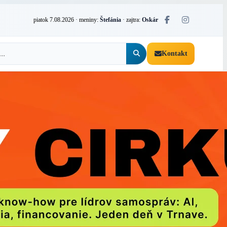
piatok 7.08.2026
· meniny:
Štefánia
· zajtra:
Oskár
Kontakt