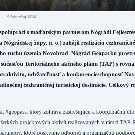
Snímka zdroj: BBSK
polupráci s maďarským partnerom Nógrádi Fejlesztés
Nógrádskej župy, n. o.) zahájil realizáciu cezhraničn
vého ruchu územia Novohrad–Nógrád Geoparku prostr
je súčasťou Teritoriálneho akčného plánu (TAP) s rov
 atraktivitu, udržateľnosť a konkurencieschopnosť No
čnej cezhraničnej turistickej destinácie. Celkový r
kt #geopass, ktorý zohráva zastrešujúcu a koordinačnú úlo
šetkých projektových aktivít realizovaných v rámci TAP. P
partnerov, ktoré poskytuje odbornú a organizačnú podporu 