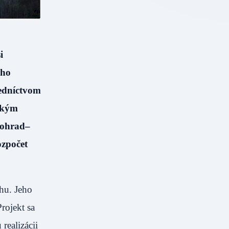
i
ého
edníctvom
nakým
vohrad–
ozpočet
hu. Jeho
rojekt sa
realizácii