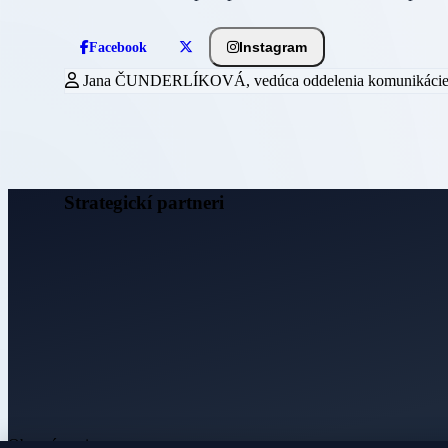
Instagram
Facebook
Jana ČUNDERLÍKOVÁ, vedúca oddelenia komunikáci
Strategickí partneri
Obecné noviny