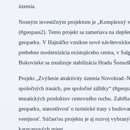
územia.
Nosným investičným projektom je „Komplexný ro
(#geopass2). Tento projekt sa zameriava na zlepšen
geoparku. V Hajnáčke vznikne nové návštevnícke
prebehne modernizácia existujúceho centra, v Salg
Bukovinke sa zrealizuje stabilizácia Hradu Šomo
Projekt „Zvýšenie atraktivity územia Novohrad–
spoločných trasách, pre spoločné zážitky“ (#geop
tematických produktov cestovného ruchu. Zahŕňa vy
geoparku, starostlivosť o turistické trasy s bud
verejnosť. Súčasťou projektu je aj rozvoj vybraný
karavanových miest.