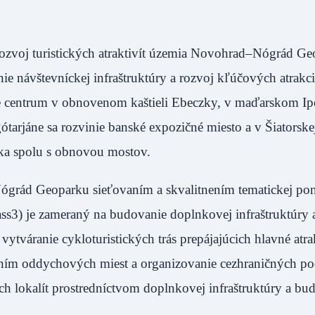
zvoj turistických atraktivít územia Novohrad–Nógrád Ge
ie návštevníckej infraštruktúry a rozvoj kľúčových atrakci
 centrum v obnovenom kaštieli Ebeczky, v maďarskom Ip
ótarjáne sa rozvinie banské expozičné miesto a v Šiatorske
ška spolu s obnovou mostov.
Nógrád Geoparku sieťovaním a skvalitnením tematickej po
ass3) je zameraný na budovanie doplnkovej infraštruktúry 
tváranie cykloturistických trás prepájajúcich hlavné atra
ovaním oddychových miest a organizovanie cezhraničných po
ch lokalít prostredníctvom doplnkovej infraštruktúry a bu