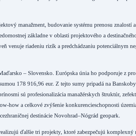
ojektový manažment, budovanie systému prenosu znalostí a
vedomostnej základne v oblasti projektového a destinačnéh
eň venuje riadeniu rizík a predchádzaniu potenciálnym n
g Maďarsko – Slovensko. Európska únia ho podporuje z pro
umou 178 916,96 eur. Z tejto sumy pripadá na Banskoby
nosmi sú profesionalizácia manažérskych štruktúr, zefekt
now-how a celkové zvýšenie konkurencieschopnosti územia
 cezhraničnej destinácie Novohrad–Nógrád geopark.
ealizujú ďalšie tri projekty, ktoré zabezpečujú komplexný 