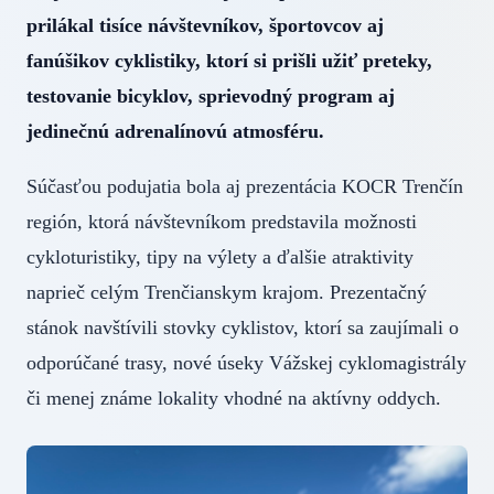
prilákal tisíce návštevníkov, športovcov aj
fanúšikov cyklistiky, ktorí si prišli užiť preteky,
testovanie bicyklov, sprievodný program aj
jedinečnú adrenalínovú atmosféru.
Súčasťou podujatia bola aj prezentácia KOCR Trenčín
región, ktorá návštevníkom predstavila možnosti
cykloturistiky, tipy na výlety a ďalšie atraktivity
naprieč celým Trenčianskym krajom. Prezentačný
stánok navštívili stovky cyklistov, ktorí sa zaujímali o
odporúčané trasy, nové úseky Vážskej cyklomagistrály
či menej známe lokality vhodné na aktívny oddych.