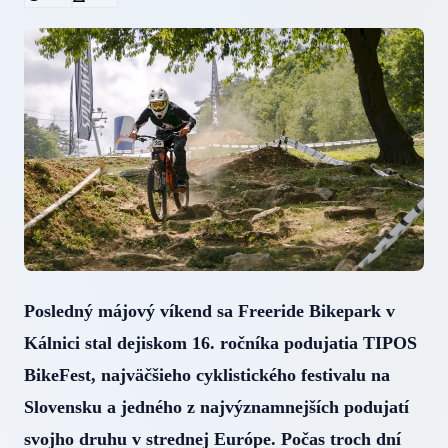
Posledný májový víkend sa Freeride Bikepark v
Kálnici stal dejiskom 16. ročníka podujatia TIPOS
BikeFest, najväčšieho cyklistického festivalu na
Slovensku a jedného z najvýznamnejších podujatí
svojho druhu v strednej Európe. Počas troch dní