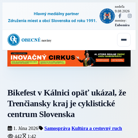
nedeľa
9.08.2026
·
meniny:
Ľubomíra
Bikefest v Kálnici opäť ukázal, že
Trenčiansky kraj je cyklistické
centrum Slovenska
1. Júna 2026
Samospráva
Kultúra a cestovný ruch
442
1:42