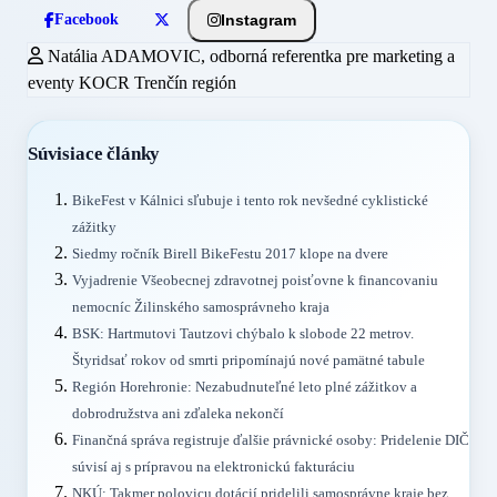
Instagram
Facebook
Natália ADAMOVIC, odborná referentka pre marketing a
eventy KOCR Trenčín región
Súvisiace články
BikeFest v Kálnici sľubuje i tento rok nevšedné cyklistické
zážitky
Siedmy ročník Birell BikeFestu 2017 klope na dvere
Vyjadrenie Všeobecnej zdravotnej poisťovne k financovaniu
nemocníc Žilinského samosprávneho kraja
BSK: Hartmutovi Tautzovi chýbalo k slobode 22 metrov.
Štyridsať rokov od smrti pripomínajú nové pamätné tabule
Región Horehronie: Nezabudnuteľné leto plné zážitkov a
dobrodružstva ani zďaleka nekončí
Finančná správa registruje ďalšie právnické osoby: Pridelenie DIČ
súvisí aj s prípravou na elektronickú fakturáciu
NKÚ: Takmer polovicu dotácií pridelili samosprávne kraje bez