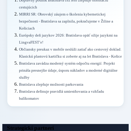
Dopravný podnik Bratislava cez leto zlepšuje orientáciu
cestujúcich
MIRRI SR: Obrovský záujem o školenia kybernetickej
bezpečnosti - Bratislava sa zaplnila, pokračujeme v Žiline a
Košiciach
Európsky deň jazykov 2026: Bratislava opäť ožije jazykmi na
LingvaFEST’e!
Občiansky preukaz v mobile neslúži zatiaľ ako cestovný doklad.
Klasickú plastovú kartičku si zoberte aj na let Bratislava - Košice
Bratislava zavádza moderný systém odpočtu energií: Projekt
prináša presnejšie údaje, úsporu nákladov a moderné digitálne
služby
Bratislava zlepšuje možnosti parkovania
Bratislava definuje pravidlá umiestňovania a vzhľadu
balíkomatov
Strategickí partneri