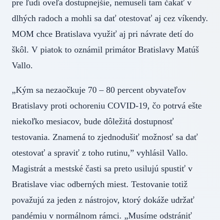
pre ľudí oveľa dostupnejšie, nemuseli tam čakať v
dlhých radoch a mohli sa dať otestovať aj cez víkendy.
MOM chce Bratislava využiť aj pri návrate detí do
škôl. V piatok to oznámil primátor Bratislavy Matúš
Vallo.
„Kým sa nezaočkuje 70 – 80 percent obyvateľov
Bratislavy proti ochoreniu COVID-19, čo potrvá ešte
niekoľko mesiacov, bude dôležitá dostupnosť
testovania. Znamená to zjednodušiť možnosť sa dať
otestovať a spraviť z toho rutinu,” vyhlásil Vallo.
Magistrát a mestské časti sa preto usilujú spustiť v
Bratislave viac odberných miest. Testovanie totiž
považujú za jeden z nástrojov, ktorý dokáže udržať
pandémiu v normálnom rámci. „Musíme odstrániť