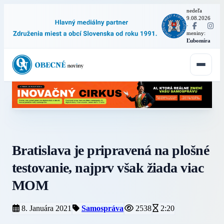
nedeľa
9.08.2026
·
meniny:
Ľubomíra
Bratislava je pripravená na plošné
testovanie, najprv však žiada viac
MOM
8. Januára 2021
Samospráva
2538
2:20