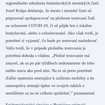
regionálneho združenia bratislavských mestských častí
Jozef Krúpa deklaruje, že mesto i mestské časti sú
pripravené spolupracovať na plošnom testovaní ľudí
na ochorenie COVID-19, či už pôjde len o lokálne
bratislavské, alebo o celoslovenské. Ako však tvrdí, je
potrebné si vyjasniť, čo bude po testovaní nasledovať.
Vallo tvrdí, že v prípade plošného testovania je
potrebná dohoda s vládou. „Plošné testovanie má
zmysel, ak sa po pár týždňoch nedostaneme do toho
istého stavu ako pred ním. Na to sú preto potrebné
ďalšie opatrenia smerujúce k zníženiu mobility a tie
samosprávy nemajú úplne vo svojich rukách a
nemôžeme sa na ne celkom spoliehať,” poznamenal.
Epidemiologickú situáciu v Bratislave vnímajú