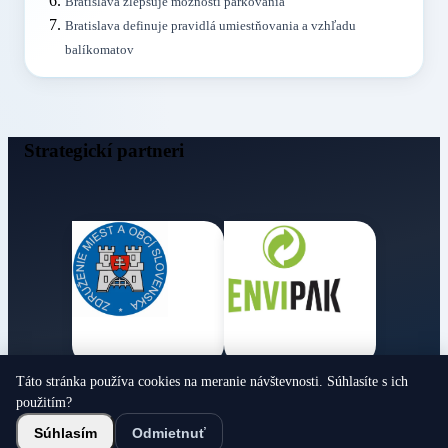
Bratislava zlepšuje možnosti parkovania
Bratislava definuje pravidlá umiestňovania a vzhľadu
balíkomatov
Strategickí partneri
Táto stránka používa cookies na meranie návštevnosti. Súhlasíte s ich
Obecné noviny
použitím?
© 2026 Všetky práva vyhradené
Súhlasím
Odmietnuť