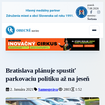
piatok
7.08.2026
·
meniny:
Štefánia
Bratislava plánuje spustiť
parkovaciu politiku až na jeseň
2. Januára 2021
Samospráva
2803
1:52