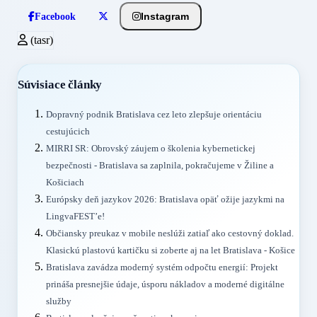
Instagram
Facebook
(tasr)
Súvisiace články
Dopravný podnik Bratislava cez leto zlepšuje orientáciu
cestujúcich
MIRRI SR: Obrovský záujem o školenia kybernetickej
bezpečnosti - Bratislava sa zaplnila, pokračujeme v Žiline a
Košiciach
Európsky deň jazykov 2026: Bratislava opäť ožije jazykmi na
LingvaFEST’e!
Občiansky preukaz v mobile neslúži zatiaľ ako cestovný doklad.
Klasickú plastovú kartičku si zoberte aj na let Bratislava - Košice
Bratislava zavádza moderný systém odpočtu energií: Projekt
prináša presnejšie údaje, úsporu nákladov a moderné digitálne
služby