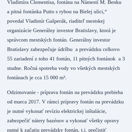
Vladimíra Clementisa, fontána na Námestí M. Benku
a pitná fontánka Putto s rybou na Bielej ulici,“
povedal Vladimír Gašperák, riaditeľ mestskej
organizácie Generálny investor Bratislavy, ktorá je
správcom mestských fontán. Generálny investor
Bratislavy zabezpečuje údržbu a prevádzku celkovo
55 zariadení z toho 41 fontán, 11 pitných fontánok a 3
studne. Ročná spotreba vody vo všetkých mestských
fontánach je cca 15 000 m³.
Odzimovanie - príprava fontán na prevádzku prebieha
od marca 2017. V rámci prípravy fontán na prevádzku
je nutné vykonať revíziu elektrickej inštalácie,
zabezpečiť nátery bazénov a vykonať všetky opravy
nutné k začatiu prevádzky fontán, t.j. prečistiť