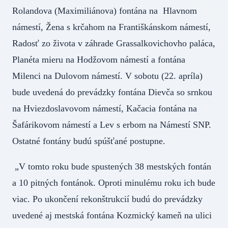
Rolandova (Maximiliánova) fontána na Hlavnom
námestí, Žena s krčahom na Františkánskom námestí,
Radosť zo života v záhrade Grassalkovichovho paláca,
Planéta mieru na Hodžovom námestí a fontána
Milenci na Dulovom námestí. V sobotu (22. apríla)
bude uvedená do prevádzky fontána Dievča so srnkou
na Hviezdoslavovom námestí, Kačacia fontána na
Šafárikovom námestí a Lev s erbom na Námestí SNP.
Ostatné fontány budú spúšťané postupne.
„V tomto roku bude spustených 38 mestských fontán
a 10 pitných fontánok. Oproti minulému roku ich bude
viac. Po ukončení rekonštrukcií budú do prevádzky
uvedené aj mestská fontána Kozmický kameň na ulici