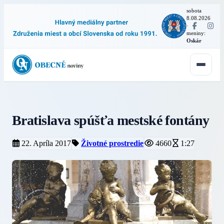
sobota
8.08.2026
·
meniny:
Oskár
Bratislava spúšťa mestské fontány
22. Apríla 2017
Životné prostredie
4660
1:27