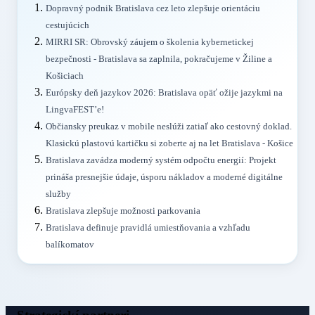
Dopravný podnik Bratislava cez leto zlepšuje orientáciu
cestujúcich
MIRRI SR: Obrovský záujem o školenia kybernetickej
bezpečnosti - Bratislava sa zaplnila, pokračujeme v Žiline a
Košiciach
Európsky deň jazykov 2026: Bratislava opäť ožije jazykmi na
LingvaFEST’e!
Občiansky preukaz v mobile neslúži zatiaľ ako cestovný doklad.
Klasickú plastovú kartičku si zoberte aj na let Bratislava - Košice
Bratislava zavádza moderný systém odpočtu energií: Projekt
prináša presnejšie údaje, úsporu nákladov a moderné digitálne
služby
Bratislava zlepšuje možnosti parkovania
Bratislava definuje pravidlá umiestňovania a vzhľadu
balíkomatov