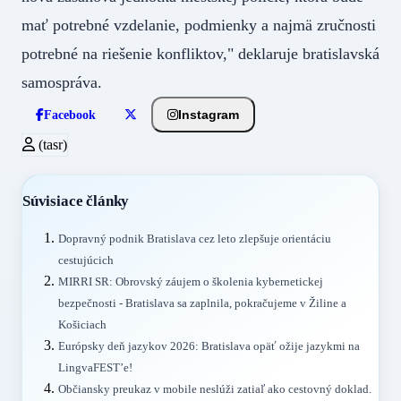
mať potrebné vzdelanie, podmienky a najmä zručnosti
potrebné na riešenie konfliktov," deklaruje bratislavská
samospráva.
Instagram
Facebook
(tasr)
Súvisiace články
Dopravný podnik Bratislava cez leto zlepšuje orientáciu
cestujúcich
MIRRI SR: Obrovský záujem o školenia kybernetickej
bezpečnosti - Bratislava sa zaplnila, pokračujeme v Žiline a
Košiciach
Európsky deň jazykov 2026: Bratislava opäť ožije jazykmi na
LingvaFEST’e!
Občiansky preukaz v mobile neslúži zatiaľ ako cestovný doklad.