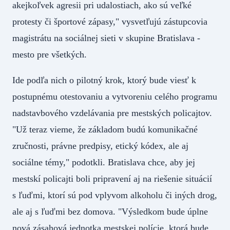
akejkoľvek agresii pri udalostiach, ako sú veľké
protesty či športové zápasy," vysvetľujú zástupcovia
magistrátu na sociálnej sieti v skupine Bratislava -
mesto pre všetkých.
Ide podľa nich o pilotný krok, ktorý bude viesť k
postupnému otestovaniu a vytvoreniu celého programu
nadstavbového vzdelávania pre mestských policajtov.
"Už teraz vieme, že základom budú komunikačné
zručnosti, právne predpisy, etický kódex, ale aj
sociálne témy," podotkli. Bratislava chce, aby jej
mestskí policajti boli pripravení aj na riešenie situácií
s ľuďmi, ktorí sú pod vplyvom alkoholu či iných drog,
ale aj s ľuďmi bez domova. "Výsledkom bude úplne
nová zásahová jednotka mestskej polície, ktorá bude