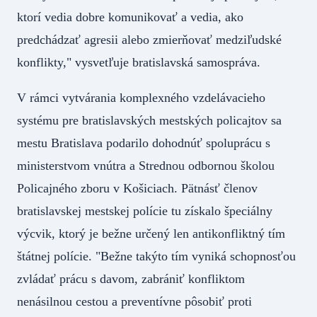
ktorí vedia dobre komunikovať a vedia, ako
predchádzať agresii alebo zmierňovať medziľudské
konflikty," vysvetľuje bratislavská samospráva.
V rámci vytvárania komplexného vzdelávacieho
systému pre bratislavských mestských policajtov sa
mestu Bratislava podarilo dohodnúť spoluprácu s
ministerstvom vnútra a Strednou odbornou školou
Policajného zboru v Košiciach. Pätnásť členov
bratislavskej mestskej polície tu získalo špeciálny
výcvik, ktorý je bežne určený len antikonfliktný tím
štátnej polície. "Bežne takýto tím vyniká schopnosťou
zvládať prácu s davom, zabrániť konfliktom
nenásilnou cestou a preventívne pôsobiť proti