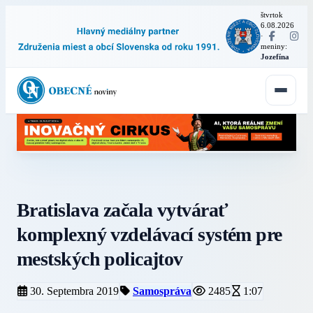
štvrtok
6.08.2026
·
meniny:
Jozefína
Bratislava začala vytvárať
komplexný vzdelávací systém pre
mestských policajtov
30. Septembra 2019
Samospráva
2485
1:07