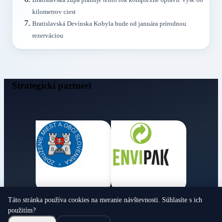
Bratislavská župa plánuje tento rok komplexne opraviť vyše 60
kilometrov ciest
Bratislavská Devínska Kobyla bude od januára prírodnou
rezerváciou
Strategickí partneri
Táto stránka používa cookies na meranie návštevnosti. Súhlasíte s ich
Obecné noviny
použitím?