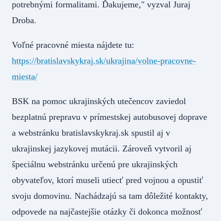
potrebnými formalitami. Ďakujeme," vyzval Juraj
Droba.
Voľné pracovné miesta nájdete tu:
https://bratislavskykraj.sk/ukrajina/volne-pracovne-
miesta/
BSK na pomoc ukrajinských utečencov zaviedol
bezplatnú prepravu v prímestskej autobusovej doprave
a webstránku bratislavskykraj.sk spustil aj v
ukrajinskej jazykovej mutácii. Zároveň vytvoril aj
špeciálnu webstránku určenú pre ukrajinských
obyvateľov, ktorí museli utiecť pred vojnou a opustiť
svoju domovinu. Nachádzajú sa tam dôležité kontakty,
odpovede na najčastejšie otázky či dokonca možnosť