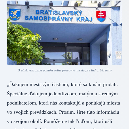
Bratislavská župa ponúka voľné pracovné miesta pre ľudí z Ukrajiny
„Ďakujem mestským častiam, ktoré sa k nám pridali.
Špeciálne ďakujem jednotlivcom, malým a stredným
podnikateľom, ktorí nás kontaktujú a ponúkajú miesta
vo svojich prevádzkach. Prosím, šírte túto informáciu
vo svojom okolí. Pomôžeme tak ľuďom, ktorí ušli