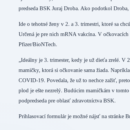
predseda BSK Juraj Droba. Ako podotkol Droba, n
Ide o tehotné ženy v 2. a 3. trimestri, ktoré sa 
Určená je pre nich mRNA vakcína. V očkovacích c
Pfizer/BioNTech.
„Ideálny je 3. trimester, kedy je už dieťa zrelé.
mamičky, ktorá si očkovanie sama žiada. Napríklad
COVID-19. Povedala, že už to nechce zažiť, preto
plod je ešte nezrelý. Budúcim mamičkám v tomto pr
podpredseda pre oblasť zdravotníctva BSK.
Prihlasovací formulár je možné nájsť na stránke Br