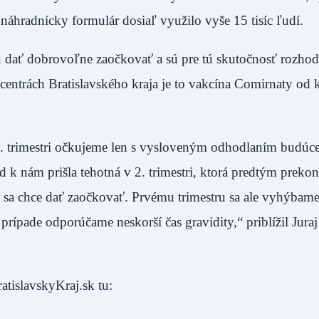
áhradnícky formulár dosiaľ využilo vyše 15 tisíc ľudí.
chcú dať dobrovoľne zaočkovať a sú pre tú skutočnosť rozhod
entrách Bratislavského kraja je to vakcína Comirnaty od 
 V 2. trimestri očkujeme len s vysloveným odhodlaním budúce
 k nám prišla tehotná v 2. trimestri, ktorá predtým prekon
 sa chce dať zaočkovať. Prvému trimestru sa ale vyhýbame
ípade odporúčame neskorší čas gravidity,“ priblížil Juraj
atislavskyKraj.sk tu: