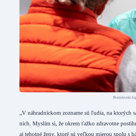
Bratislavská žu
„V náhradníckom zozname sú ľudia, na ktorých sa 
nich. Myslím si, že okrem ťažko zdravotne postihn
aj tehotné ženy, ktoré sú veľkou mierou spolu 