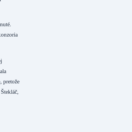
nuté.
konzoria
j
ala
, pretože
 Štekláč,