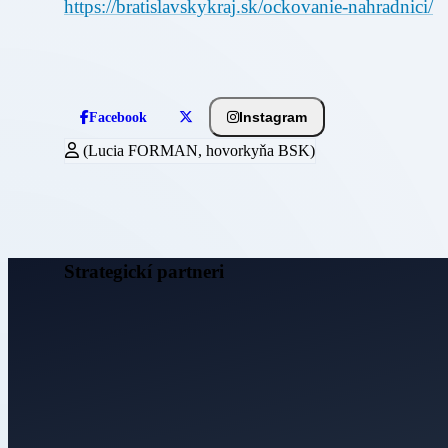
https://bratislavskykraj.sk/ockovanie-nahradnici/
Instagram
Facebook
(Lucia FORMAN, hovorkyňa BSK)
Strategickí partneri