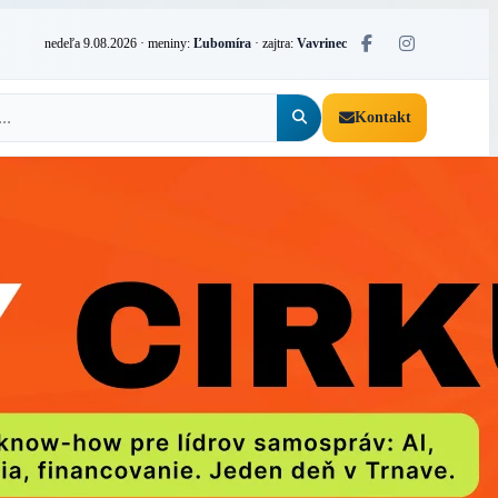
nedeľa 9.08.2026
· meniny:
Ľubomíra
· zajtra:
Vavrinec
Kontakt