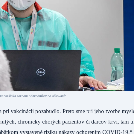
pa rozšírila zoznam náhradníkov na očkovanie
pri vakcinácii pozabudlo. Preto sme pri jeho tvorbe mysle
utých, chronicky chorých pacientov či darcov krvi, tam urč
s bábätkom vystavené riziku nákazy ochorením COVID-19,“