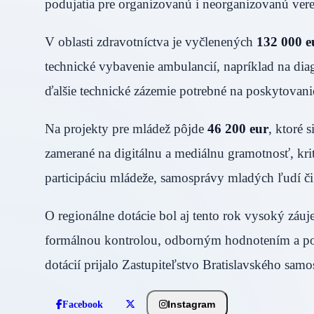
podujatia pre organizovanú i neorganizovanú vere
V oblasti zdravotníctva je vyčlenených
132 000 e
technické vybavenie ambulancií, napríklad na diagn
ďalšie technické zázemie potrebné na poskytovanie 
Na projekty pre mládež pôjde
46 200 eur
, ktoré s
zamerané na digitálnu a mediálnu gramotnosť, krit
participáciu mládeže, samosprávy mladých ľudí či
O regionálne dotácie bol aj tento rok vysoký zá
formálnou kontrolou, odborným hodnotením a po
dotácií prijalo Zastupiteľstvo Bratislavského sam
Instagram
Facebook