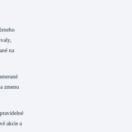
túrneho
valy,
rané na
Zamerané
 na zmenu
 pravidelné
vé akcie a