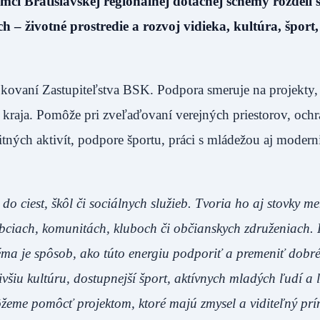
mci Bratislavskej regionálnej dotačnej schémy rozdelí 
h – životné prostredie a rozvoj vidieka, kultúra, šport
 rokovaní Zastupiteľstva BSK. Podpora smeruje na projekty,
o kraja. Pomôže pri zveľaďovaní verejných priestorov, och
tných aktivít, podpore športu, práci s mládežou aj moderni
 do ciest, škôl či sociálnych služieb. Tvoria ho aj stovky m
 obciach, komunitách, kluboch či občianskych združeniach.
éma je spôsob, ako túto energiu podporiť a premeniť dobr
živšiu kultúru, dostupnejší šport, aktívnych mladých ľudí a 
ôžeme pomôcť projektom, ktoré majú zmysel a viditeľný prí