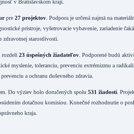
jnosť v Bratislavskom kraji.
ur
pre
27 projektov
. Podpora je určená najmä na materiál
ostické prístroje, vyšetrovacie vybavenie, zariadenie čaká
zdravotnej starostlivosti.
i rozdelí
23 úspešných žiadateľov
. Podporené budú aktiv
ické myslenie, toleranciu, prevenciu extrémizmu a radikal
 prevenciu a ochranu duševného zdravia.
ujem. Do výziev bolo doručených spolu
531 žiadostí
. Projek
súdením dotačnou komisiou. Konečné rozhodnutie o pos
osprávneho kraja.