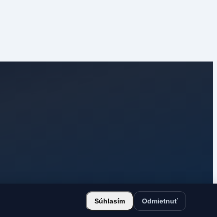
Súhlasím
Odmietnuť