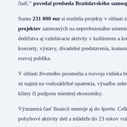
ľudí,“
povedal predseda Bratislavského samos
Sumu
231 000 eur
si rozdelia projekty v oblasti
projektov
zameraných na neprofesionálne umenie,
dedičstva aj vzdelávacie aktivity v kultúrnom a 
koncerty, výstavy, divadelné predstavenia, komun
rozvoj publika.
V oblasti životného prostredia a rozvoja vidiek
sú najmä na vodozádržné opatrenia, výsadbu zelene
klímy či podporu miestnej ekonomiky.
Významná časť financií smeruje aj do športu. Ce
pohybové aktivity detí a mládeže do 23 rokov vr