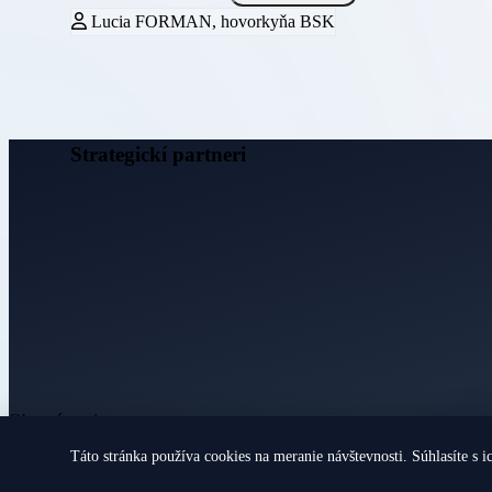
Lucia FORMAN, hovorkyňa BSK
Strategickí partneri
Obecné noviny
Táto stránka používa cookies na meranie návštevnosti. Súhlasíte s i
© 2026 Všetky práva vyhradené