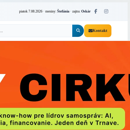
piatok 7.08.2026
· meniny:
Štefánia
· zajtra:
Oskár
Kontakt