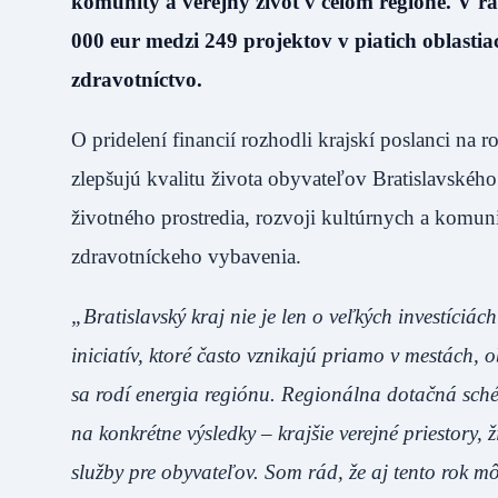
komunity a verejný život v celom regióne. V rá
000 eur medzi 249 projektov v piatich oblastiac
zdravotníctvo.
O pridelení financií rozhodli krajskí poslanci na
zlepšujú kvalitu života obyvateľov Bratislavskéh
životného prostredia, rozvoji kultúrnych a komuni
zdravotníckeho vybavenia.
„Bratislavský kraj nie je len o veľkých investíciách
iniciatív, ktoré často vznikajú priamo v mestách,
sa rodí energia regiónu. Regionálna dotačná sch
na konkrétne výsledky – krajšie verejné priestory, 
služby pre obyvateľov. Som rád, že aj tento rok m