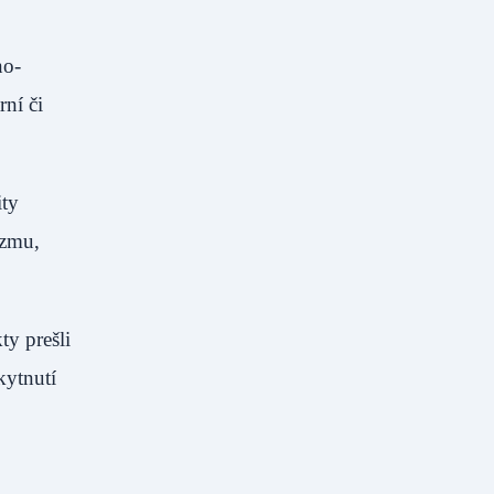
no-
rní či
ity
izmu,
ty prešli
kytnutí