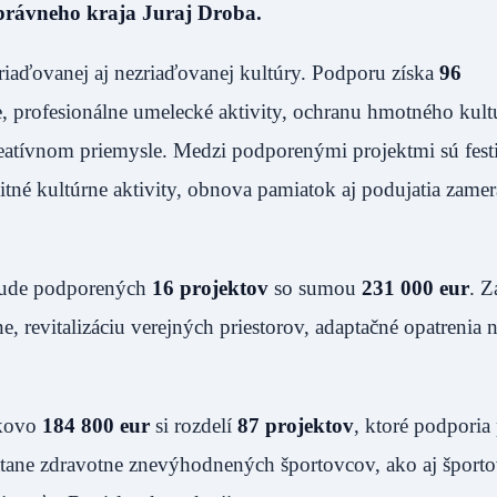
právneho kraja Juraj Droba.
 zriaďovanej aj nezriaďovanej kultúry. Podporu získa
96
 profesionálne umelecké aktivity, ochranu hmotného kul
kreatívnom priemysle. Medzi podporenými projektmi sú festi
itné kultúrne aktivity, obnova pamiatok aj podujatia zame
a bude podporených
16 projektov
so sumou
231 000 eur
. 
, revitalizáciu verejných priestorov, adaptačné opatrenia
lkovo
184 800 eur
si rozdelí
87 projektov
, ktoré podporia
átane zdravotne znevýhodnených športovcov, ako aj športo