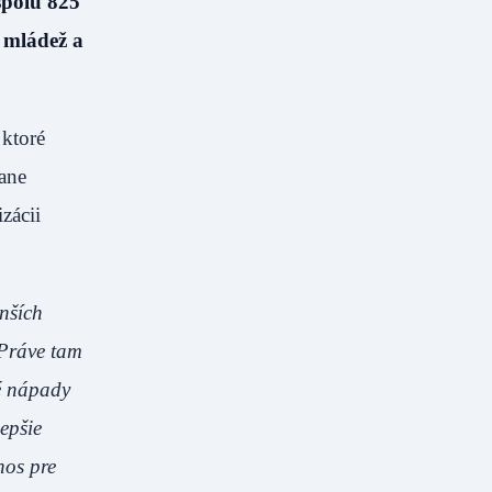
spolu 825
, mládež a
 ktoré
rane
zácii
enších
 Práve tam
é nápady
lepšie
nos pre