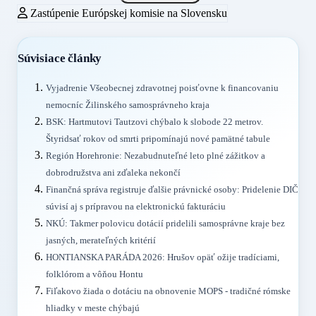
Zastúpenie Európskej komisie na Slovensku
Súvisiace články
Vyjadrenie Všeobecnej zdravotnej poisťovne k financovaniu
nemocníc Žilinského samosprávneho kraja
BSK: Hartmutovi Tautzovi chýbalo k slobode 22 metrov.
Štyridsať rokov od smrti pripomínajú nové pamätné tabule
Región Horehronie: Nezabudnuteľné leto plné zážitkov a
dobrodružstva ani zďaleka nekončí
Finančná správa registruje ďalšie právnické osoby: Pridelenie DIČ
súvisí aj s prípravou na elektronickú fakturáciu
NKÚ: Takmer polovicu dotácií pridelili samosprávne kraje bez
jasných, merateľných kritérií
HONTIANSKA PARÁDA 2026: Hrušov opäť ožije tradíciami,
folklórom a vôňou Hontu
Fiľakovo žiada o dotáciu na obnovenie MOPS - tradičné rómske
hliadky v meste chýbajú