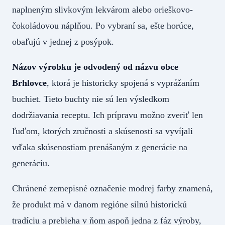
naplneným slivkovým lekvárom alebo orieškovo-
čokoládovou náplňou. Po vybraní sa, ešte horúce,
obaľujú v jednej z posýpok.
Názov výrobku je odvodený od názvu obce
Brhlovce
, ktorá je historicky spojená s vyprážaním
buchiet. Tieto buchty nie sú len výsledkom
dodržiavania receptu. Ich prípravu možno zveriť len
ľuďom, ktorých zručnosti a skúsenosti sa vyvíjali
vďaka skúsenostiam prenášaným z generácie na
generáciu.
Chránené zemepisné označenie modrej farby znamená,
že produkt má v danom regióne silnú historickú
tradíciu a prebieha v ňom aspoň jedna z fáz výroby,