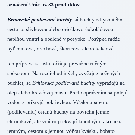
označení Únie už 33 produktov.
Brhlovské podlievané buchty
sú buchty z kysnutého
cesta so slivkovou alebo orieškovo-čokoládovou
náplňou vnútri a obalené v posýpke. Posýpka môže
byť maková, orechová, škoricová alebo kakaová.
Ich príprava sa uskutočňuje prevažne ručným
spôsobom. Na rozdiel od iných, zvyčajne pečených
buchiet, sa
Brhlovské podlievané buchty
vyprážajú na
oleji alebo bravčovej masti. Pred dopražením sa polejú
vodou a prikryjú pokrievkou. Vďaka upareniu
(podlievaniu) ostanú buchty na povrchu jemne
chrumkavé, ale vnútro prekvapí lahodným, ako pena
jemným, cestom s jemnou vôňou kvásku, bohato