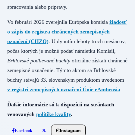
spracovania alebo prípravy.
Vo februári 2026 zverejnila Európska komisia
žiadosť
o zápis do registra chránených zemepisných
označení (CHZO)
. Uplynutím lehoty troch mesiacov,
počas ktorých je možné podať námietku Komisii,
Brhlovské podlievané buchty
oficiálne získali chránené
zemepisné označenie. Týmto aktom sa Brhlovské
buchty stávajú 33. slovenským produktom uvedenom
v registri zemepisných označení Únie eAmbrosia
.
Ďalšie informácie sú k dispozícii na stránkach
venovaných
politike kvality
.
Instagram
Facebook