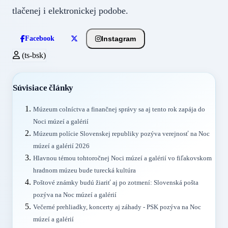
tlačenej i elektronickej podobe.
Instagram
Facebook
(ts-bsk)
Súvisiace články
Múzeum colníctva a finančnej správy sa aj tento rok zapája do
Noci múzeí a galérií
Múzeum polície Slovenskej republiky pozýva verejnosť na Noc
múzeí a galérií 2026
Hlavnou témou tohtoročnej Noci múzeí a galérií vo fiľakovskom
hradnom múzeu bude turecká kultúra
Poštové známky budú žiariť aj po zotmení: Slovenská pošta
pozýva na Noc múzeí a galérií
Večerné prehliadky, koncerty aj záhady - PSK pozýva na Noc
múzeí a galérií