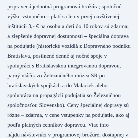
pripravená jednotná programová brožúra; spoločnú
výšku vstupného – platí sa len v prvej navštívenej
inštitúcii 3,- € na osobu a deti do 10 rokov sú zdarma;
a zlepšenie dopravnej dostupnosti – špeciálna doprava
na podujatie (historické vozidlá z Dopravného podniku
Bratislava, posilnené denné aj nočné spoje v
spolupráci s Bratislavskou integrovanou dopravou,
parný vláčik zo Železničného múzea SR po
bratislavských spojkách a do Malaciek alebo
spolupráca na propagácii podujatia so Železničnou
spoločnosťou Slovensko). Ceny špeciálnej dopravy sú
rôzne – zdarma, v cene vstupenky na podujatie, ako aj
podľa platných cenníkov dopravcu. Viac info
nájdu návštevníci v programovej brožúre, dostupnej v