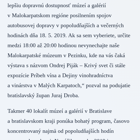
lepšiu dopravnú dostupnosť múzeí a galérií
v Malokarpatskom regióne posilnením spojov
autobusovej dopravy v popoludňajších a večerných
hodinách dňa 18. 5. 2019. Ak sa sem vyberiete, určite
medzi 18:00 až 20:00 hodinou nevynechajte naše
Malokarpatské múzeum v Pezinku, kde na vás čaká
výstava s názvom Ondrej Piják – Krivý svet či stále
expozície Príbeh vína a Dejiny vinohradníctva
a vinárstva v Malých Karpatoch,“ pozval na podujatie
bratislavský župan Juraj Droba.
Takmer 40 lokalít múzeí a galérií v Bratislave
a bratislavskom kraji ponúka bohatý program, časovo
koncentrovaný najmä od popoludňajších hodín