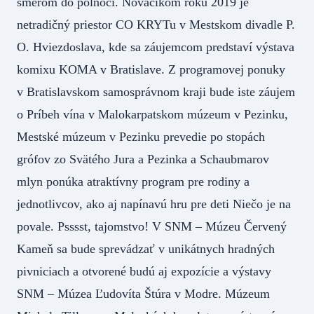
smerom do polnoci. Nováčikom roku 2019 je
netradičný priestor CO KRYTu v Mestskom divadle P.
O. Hviezdoslava, kde sa záujemcom predstaví výstava
komixu KOMA v Bratislave. Z programovej ponuky
v Bratislavskom samosprávnom kraji bude iste záujem
o Príbeh vína v Malokarpatskom múzeum v Pezinku,
Mestské múzeum v Pezinku prevedie po stopách
grófov zo Svätého Jura a Pezinka a Schaubmarov
mlyn ponúka atraktívny program pre rodiny a
jednotlivcov, ako aj napínavú hru pre deti Niečo je na
povale. Psssst, tajomstvo! V SNM – Múzeu Červený
Kameň sa bude sprevádzať v unikátnych hradných
pivniciach a otvorené budú aj expozície a výstavy
SNM – Múzea Ľudovíta Štúra v Modre. Múzeum