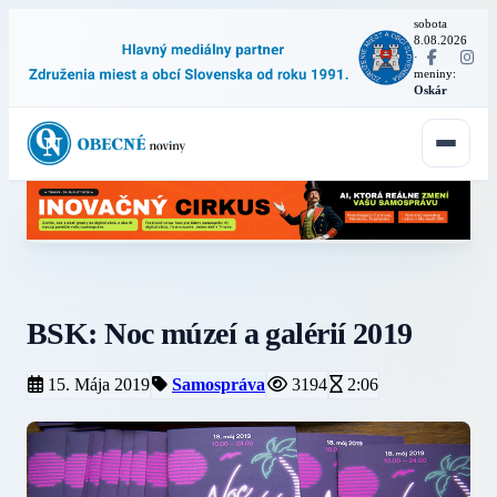
sobota
8.08.2026
·
meniny:
Oskár
BSK: Noc múzeí a galérií 2019
15. Mája 2019
Samospráva
3194
2:06