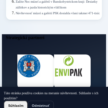
Zažite Noc múzeí a galérií v Banskobystrickom kraji: Desiatky
zážitkov a jazda historickým vláčikom
Návštevnosť múzeí a galérií PSK dosiahla vlani takmer 471-tisíc
Strategickí partneri
Táto stránka používa cookies na meranie návštevnosti. Súhlasíte s ich
Obecné noviny
použitím?
© 2026 Všetky práva vyhradené
Súhlasím
Odmietnuť