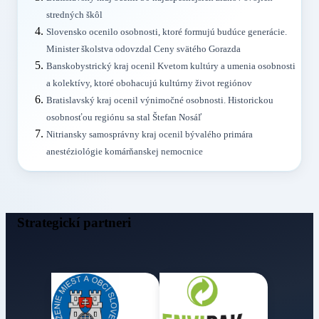
stredných škôl
Slovensko ocenilo osobnosti, ktoré formujú budúce generácie.
Minister školstva odovzdal Ceny svätého Gorazda
Banskobystrický kraj ocenil Kvetom kultúry a umenia osobnosti
a kolektívy, ktoré obohacujú kultúrny život regiónov
Bratislavský kraj ocenil výnimočné osobnosti. Historickou
osobnosťou regiónu sa stal Štefan Nosáľ
Nitriansky samosprávny kraj ocenil bývalého primára
anestéziológie komárňanskej nemocnice
Strategickí partneri