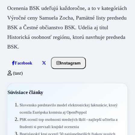
Ocenenia BSK udeľujú každoročne, a to v kategóriách
Výročné ceny Samuela Zocha, Pamätné listy predsedu
BSK a Čestné občianstvo BSK. Udelia aj titul
Historická osobnosť regiónu, ktorú navrhuje predseda
BSK.
Instagram
Facebook
(tasr)
Súvisiace články
Slovensko predstavilo model elektronickej fakturácie, ktorý
ocenila Európska komisia aj OpenPeppol
PSK ocenil top osobnosti stredných škôl - najlepší učitelia a
študenti si prevzali krajské ocenenia
Bratislavský kraj ocenil 50 najúspešnejších žiakov svojich