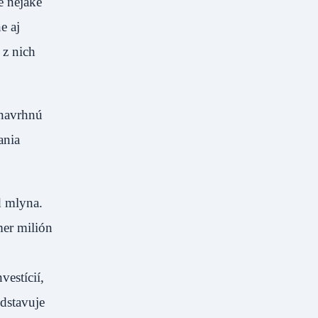
e nejaké
e aj
 z nich
 navrhnú
ania
d mlyna.
mer milión
estícií,
edstavuje