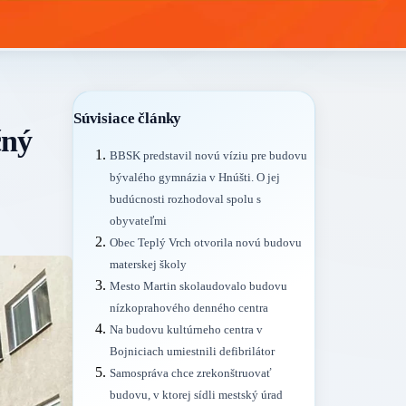
Súvisiace články
čný
BBSK predstavil novú víziu pre budovu
bývalého gymnázia v Hnúšti. O jej
budúcnosti rozhodoval spolu s
obyvateľmi
Obec Teplý Vrch otvorila novú budovu
materskej školy
Mesto Martin skolaudovalo budovu
nízkoprahového denného centra
Na budovu kultúrneho centra v
Bojniciach umiestnili defibrilátor
Samospráva chce zrekonštruovať
budovu, v ktorej sídli mestský úrad