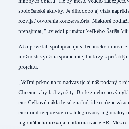
mnohých oblastí. Tie by mesto vedelo zabezpečovať
spoločenské aktivity. Je dlhodobo aj vízia napríkl
rozvíjať otvorenie konzervatória. Niektoré podlaž
prenajímať,” uviedol primátor Veľkého Šariša Vil
Ako povedal, spolupracujú s Technickou univerzit
možnosti využitia spomenutej budovy s priľahlý
projektu.
„Veľmi pekne na to nadväzuje aj náš podaný proje
Chceme, aby bol využitý. Bude z neho nový cykli
eur. Celkové náklady sú značné, ide o rôzne zásy
eurofondovej výzvy cez Integrovaný regionálny op
regionálneho rozvoja a informatizácie SR. Mesto b