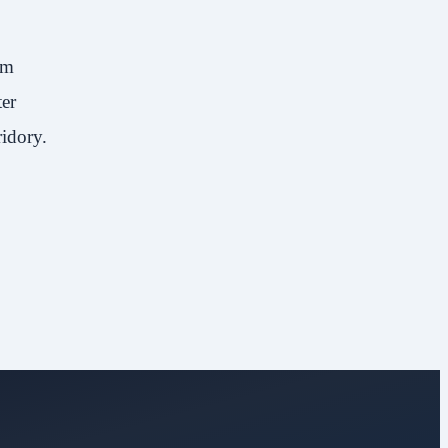
em
ter
idory.