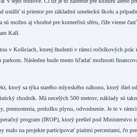
 v tejto budove. Či už je to zázemie pre kultúru alebo pr
ad ustáliť si priestor pre základnú umeleckú školu a prípadn
ia sú možno aj vhodné pre komerčnú sféru, čiže vieme časť
iam Kall.
ou v Košiciach, ktorej študenti v rámci ročníkových prác
m parkom. Následne bude mesto hľadať možnosti financov
kt, ktorý sa týka starého mlynského náhonu, ktorý išiel o
stický chodník. Má necelých 500 metrov, náklady sú tak
py, premostenia, preložku plynu, odvodnenie. Je to v rámci
eračný program (IROP), ktorý prešiel pod Ministerstvo inv
y malo na projekte participovať piatimi percentami, čo pr