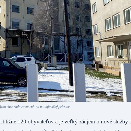
yna chce radnica zmeniť na multifunkčný priestor
ribližne 120 obyvateľov a je veľký záujem o nové služby 