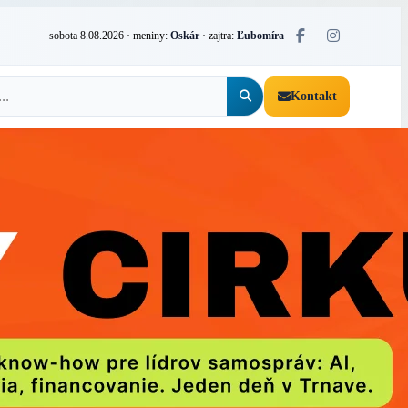
sobota 8.08.2026
· meniny:
Oskár
· zajtra:
Ľubomíra
Kontakt