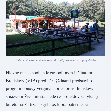
Bufet na Partizánskej lúke zrekonštruujú, mesto tu zvažuje aj klzisko
Hlavné mesto spolu s Metropolitným inštitútom
Bratislavy (MIB) pred pár týždňami predstavilo
program obnovy verejných priestorov Bratislavy
s názvom Živé miesta. Jeden z projektov sa týka aj
bufetu na Partizánskej lúke, ktorá patrí medzi