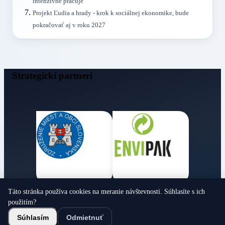
intenzívne pracuje
Projekt Ľudia a hrady - krok k sociálnej ekonomike, bude
pokračovať aj v roku 2027
Strategickí partneri
Táto stránka používa cookies na meranie návštevnosti. Súhlasíte s ich
Obecné noviny
použitím?
© 2026 Všetky práva vyhradené
Súhlasím
Odmietnuť