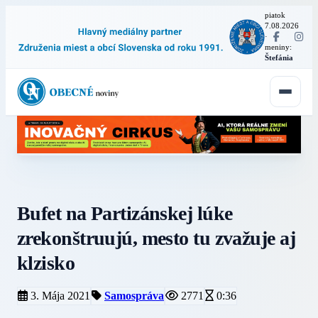
piatok
7.08.2026
·
meniny:
Štefánia
Bufet na Partizánskej lúke
zrekonštruujú, mesto tu zvažuje aj
klzisko
3. Mája 2021
Samospráva
2771
0:36