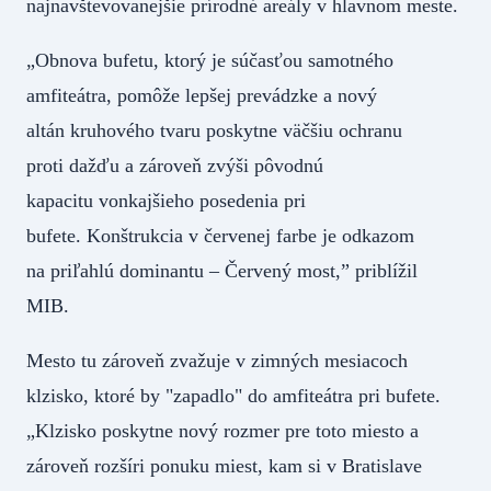
najnavštevovanejšie prírodné areály v hlavnom meste.
„Obnova bufetu, ktorý je súčasťou samotného
amfiteátra, pomôže lepšej prevádzke a nový
altán kruhového tvaru poskytne väčšiu ochranu
proti dažďu a zároveň zvýši pôvodnú
kapacitu vonkajšieho posedenia pri
bufete. Konštrukcia v červenej farbe je odkazom
na priľahlú dominantu – Červený most,” priblížil
MIB.
Mesto tu zároveň zvažuje v zimných mesiacoch
klzisko, ktoré by "zapadlo" do amfiteátra pri bufete.
„Klzisko poskytne nový rozmer pre toto miesto a
zároveň rozšíri ponuku miest, kam si v Bratislave