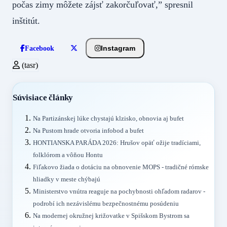
počas zimy môžete zájsť zakorčuľovať,” spresnil
inštitút.
Instagram
Facebook
(tasr)
Súvisiace články
Na Partizánskej lúke chystajú klzisko, obnovia aj bufet
Na Pustom hrade otvoria infobod a bufet
HONTIANSKA PARÁDA 2026: Hrušov opäť ožije tradíciami,
folklórom a vôňou Hontu
Fiľakovo žiada o dotáciu na obnovenie MOPS - tradičné rómske
hliadky v meste chýbajú
Ministerstvo vnútra reaguje na pochybnosti ohľadom radarov -
podrobí ich nezávislému bezpečnostnému posúdeniu
Na modernej okružnej križovatke v Spišskom Bystrom sa