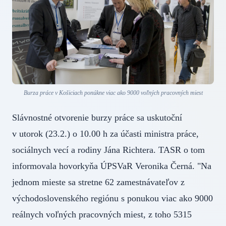
Burza práce v Košiciach ponúkne viac ako 9000 voľných pracovných miest
Slávnostné otvorenie burzy práce sa uskutoční
v utorok (23.2.) o 10.00 h za účasti ministra práce,
sociálnych vecí a rodiny Jána Richtera. TASR o tom
informovala hovorkyňa ÚPSVaR Veronika Černá. "Na
jednom mieste sa stretne 62 zamestnávateľov z
východoslovenského regiónu s ponukou viac ako 9000
reálnych voľných pracovných miest, z toho 5315