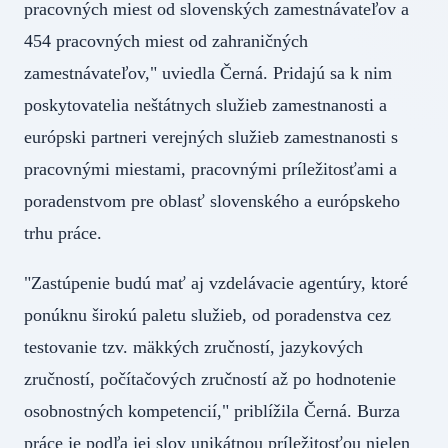
pracovných miest od slovenských zamestnávateľov a
454 pracovných miest od zahraničných
zamestnávateľov," uviedla Černá. Pridajú sa k nim
poskytovatelia neštátnych služieb zamestnanosti a
európski partneri verejných služieb zamestnanosti s
pracovnými miestami, pracovnými príležitosťami a
poradenstvom pre oblasť slovenského a európskeho
trhu práce.
"Zastúpenie budú mať aj vzdelávacie agentúry, ktoré
ponúknu širokú paletu služieb, od poradenstva cez
testovanie tzv. mäkkých zručností, jazykových
zručností, počítačových zručností až po hodnotenie
osobnostných kompetencií," priblížila Černá. Burza
práce je podľa jej slov unikátnou príležitosťou nielen