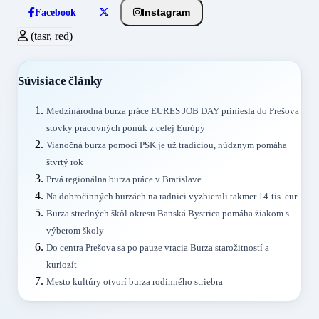
Instagram
Facebook
(tasr, red)
Súvisiace články
Medzinárodná burza práce EURES JOB DAY priniesla do Prešova
stovky pracovných ponúk z celej Európy
Vianočná burza pomoci PSK je už tradíciou, núdznym pomáha
štvrtý rok
Prvá regionálna burza práce v Bratislave
Na dobročinných burzách na radnici vyzbierali takmer 14-tis. eur
Burza stredných škôl okresu Banská Bystrica pomáha žiakom s
výberom školy
Do centra Prešova sa po pauze vracia Burza starožitností a
kuriozít
Mesto kultúry otvorí burza rodinného striebra