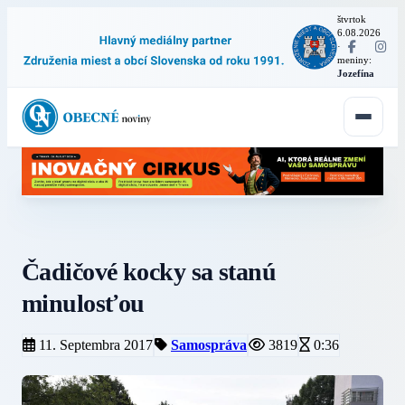
štvrtok
6.08.2026
·
meniny:
Jozefína
Čadičové kocky sa stanú
minulosťou
11. Septembra 2017
Samospráva
3819
0:36