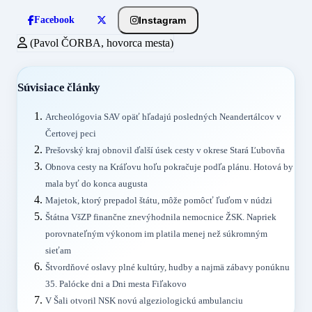
Instagram
Facebook
(Pavol ČORBA, hovorca mesta)
Súvisiace články
Archeológovia SAV opäť hľadajú posledných Neandertálcov v
Čertovej peci
Prešovský kraj obnovil ďalší úsek cesty v okrese Stará Ľubovňa
Obnova cesty na Kráľovu hoľu pokračuje podľa plánu. Hotová by
mala byť do konca augusta
Majetok, ktorý prepadol štátu, môže pomôcť ľuďom v núdzi
Štátna VšZP finančne znevýhodnila nemocnice ŽSK. Napriek
porovnateľným výkonom im platila menej než súkromným
sieťam
Štvordňové oslavy plné kultúry, hudby a najmä zábavy ponúknu
35. Palócke dni a Dni mesta Fiľakovo
V Šali otvoril NSK novú algeziologickú ambulanciu