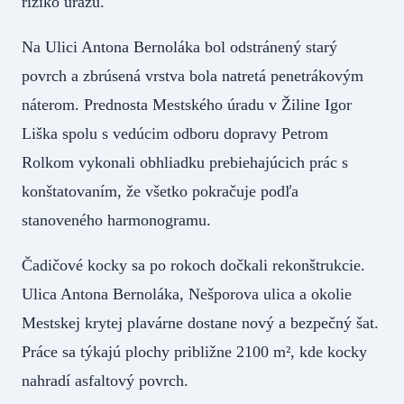
riziko úrazu.
Na Ulici Antona Bernoláka bol odstránený starý
povrch a zbrúsená vrstva bola natretá penetrákovým
náterom. Prednosta Mestského úradu v Žiline Igor
Liška spolu s vedúcim odboru dopravy Petrom
Rolkom vykonali obhliadku prebiehajúcich prác s
konštatovaním, že všetko pokračuje podľa
stanoveného harmonogramu.
Čadičové kocky sa po rokoch dočkali rekonštrukcie.
Ulica Antona Bernoláka, Nešporova ulica a okolie
Mestskej krytej plavárne dostane nový a bezpečný šat.
Práce sa týkajú plochy približne 2100 m², kde kocky
nahradí asfaltový povrch.