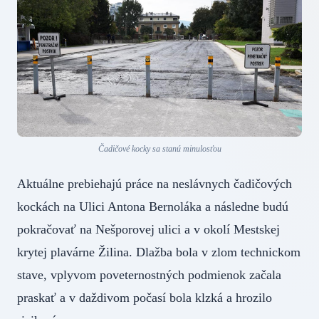
Čadičové kocky sa stanú minulosťou
Aktuálne prebiehajú práce na neslávnych čadičových
kockách na Ulici Antona Bernoláka a následne budú
pokračovať na Nešporovej ulici a v okolí Mestskej
krytej plavárne Žilina. Dlažba bola v zlom technickom
stave, vplyvom poveternostných podmienok začala
praskať a v daždivom počasí bola klzká a hrozilo