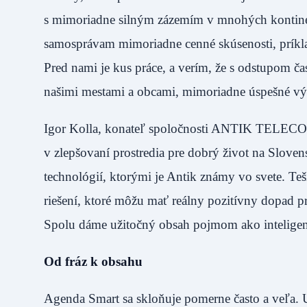
s mimoriadne silným zázemím v mnohých kontine
samosprávam mimoriadne cenné skúsenosti, príkla
Pred nami je kus práce, a verím, že s odstupom č
našimi mestami a obcami, mimoriadne úspešné vý
Igor Kolla, konateľ spoločnosti ANTIK TELECOM 
v zlepšovaní prostredia pre dobrý život na Slove
technológií, ktorými je Antik známy vo svete. T
riešení, ktoré môžu mať reálny pozitívny dopad p
Spolu dáme užitočný obsah pojmom ako inteligent
Od fráz k obsahu
Agenda Smart sa skloňuje pomerne často a veľa. U