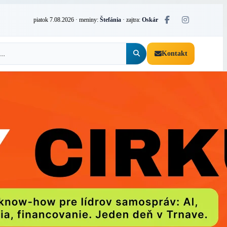
piatok 7.08.2026
· meniny:
Štefánia
· zajtra:
Oskár
Kontakt