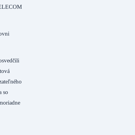
K TELECOM
ovni
osvedčili
etová
ázateľného
a so
imoriadne