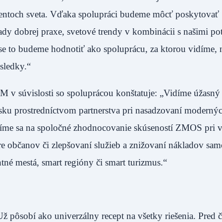
ntoch sveta. Vďaka spolupráci budeme môcť poskytovať
dy dobrej praxe, svetové trendy v kombinácii s našimi po
ase to budeme hodnotiť ako spoluprácu, za ktorou vidíme, 
sledky.“
v súvislosti so spoluprácou konštatuje: „Vidíme úžasný 
nsku prostredníctvom partnerstva pri nasadzovaní moderný
ešíme sa na spoločné zhodnocovanie skúseností ZMOS pri 
re občanov či zlepšovaní služieb a znižovaní nákladov sam
né mestá, smart regióny či smart turizmus.“
ž pôsobí ako univerzálny recept na všetky riešenia. Pred