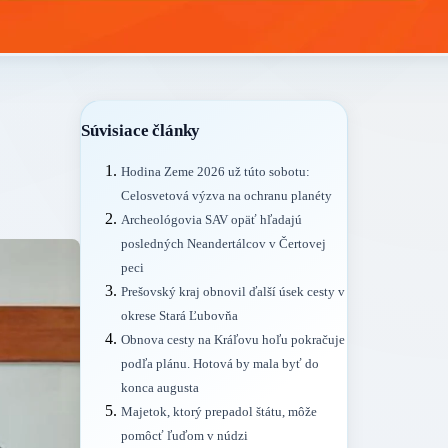
Súvisiace články
Hodina Zeme 2026 už túto sobotu:
Celosvetová výzva na ochranu planéty
Archeológovia SAV opäť hľadajú
posledných Neandertálcov v Čertovej
peci
Prešovský kraj obnovil ďalší úsek cesty v
okrese Stará Ľubovňa
Obnova cesty na Kráľovu hoľu pokračuje
podľa plánu. Hotová by mala byť do
konca augusta
Majetok, ktorý prepadol štátu, môže
pomôcť ľuďom v núdzi