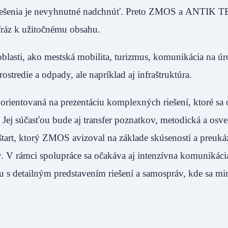
é riešenia je nevyhnutné nadchnúť. Preto ZMOS a ANTI
fráz k užitočnému obsahu.
blasti, ako mestská mobilita, turizmus, komunikácia na úr
tredie a odpady, ale napríklad aj infraštruktúra.
orientovaná na prezentáciu komplexných riešení, ktoré sa 
. Jej súčasťou bude aj transfer poznatkov, metodická a osv
eštart, ktorý ZMOS avizoval na základe skúseností a preuk
. V rámci spolupráce sa očakáva aj intenzívna komunikáci
s detailným predstavením riešení a samospráv, kde sa m