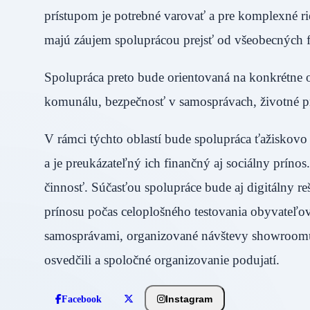
prístupom je potrebné varovať a pre komplexn
majú záujem spoluprácou prejsť od všeobecných 
Spolupráca preto bude orientovaná na konkrétne o
komunálu, bezpečnosť v samosprávach, životné pros
V rámci týchto oblastí bude spolupráca ťažiskovo 
a je preukázateľný ich finančný aj sociálny prínos
činnosť. Súčasťou spolupráce bude aj digitálny r
prínosu počas celoplošného testovania obyvateľov
samosprávami, organizované návštevy showroomu 
osvedčili a spoločné organizovanie podujatí.
Instagram
Facebook