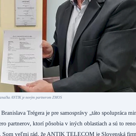
á značka ANTIK je novým partnerom ZMOS
 Branislava Trégera je pre samosprávy „táto spolupráca m
o partnerov, ktorí pôsobia v iných oblastiach a sú to re
ičí. Som veľmi rád, že ANTIK TELECOM je Slovenská fir