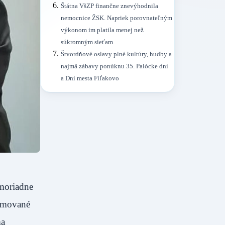
Štátna VšZP finančne znevýhodnila
nemocnice ŽSK. Napriek porovnateľným
výkonom im platila menej než
súkromným sieťam
Štvordňové oslavy plné kultúry, hudby a
najmä zábavy ponúknu 35. Palócke dni
a Dni mesta Fiľakovo
imoriadne
nomované
ma