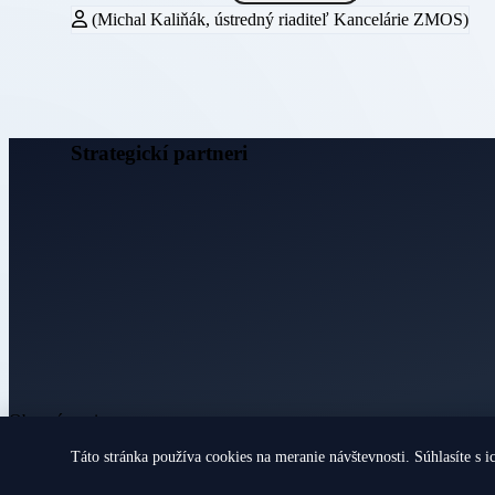
(Michal Kaliňák, ústredný riaditeľ Kancelárie ZMOS)
Strategickí partneri
Obecné noviny
Táto stránka používa cookies na meranie návštevnosti. Súhlasíte s i
© 2026 Všetky práva vyhradené