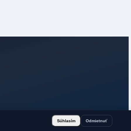
Súhlasím
Odmietnuť