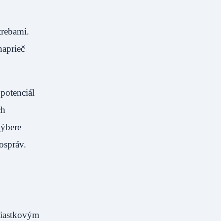
trebami.
naprieč
potenciál
ch
výbere
ospráv.
 čiastkovým