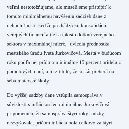
veľmi nestotožňujeme, ale museli sme pristúpiť k
tomuto minimálnemu navýšeniu sadzieb dane z
nehnuteľnosti, keďže prichádza ku konsolidácii
verejných financií a tie sa takisto dotknú verejného
sektora v maximálnej miere," uviedla prednostka
mestského úradu Iveta Jurkovičová. Mestá v budúcom
roku podľa nej prídu o minimálne 15 percent prídelu z
podielových daní, a to z titulu, že si štát preberá na
seba materské školy.
Do vyššej sadzby dane vstúpila samospráva v
súvislosti s infláciou len minimálne. Jurkovičová
pripomenula, že samospráva štyri roky sadzby
nezvyšovala, pričom inflácia bola celkovo za štyri