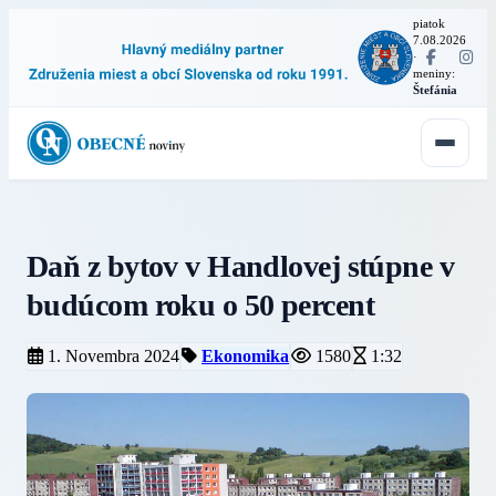
piatok
7.08.2026
·
meniny:
Štefánia
Daň z bytov v Handlovej stúpne v
budúcom roku o 50 percent
1. Novembra 2024
Ekonomika
1580
1:32