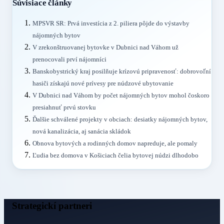
Súvisiace články
MPSVR SR: Prvá investícia z 2. piliera pôjde do výstavby
nájomných bytov
V zrekonštruovanej bytovke v Dubnici nad Váhom už
prenocovali prví nájomníci
Banskobystrický kraj posilňuje krízovú pripravenosť: dobrovoľní
hasiči získajú nové prívesy pre núdzové ubytovanie
V Dubnici nad Váhom by počet nájomných bytov mohol čoskoro
presiahnuť prvú stovku
Ďalšie schválené projekty v obciach: desiatky nájomných bytov,
nová kanalizácia, aj sanácia skládok
Obnova bytových a rodinných domov napreduje, ale pomaly
Ľudia bez domova v Košiciach čelia bytovej núdzi dlhodobo
Strategickí partneri