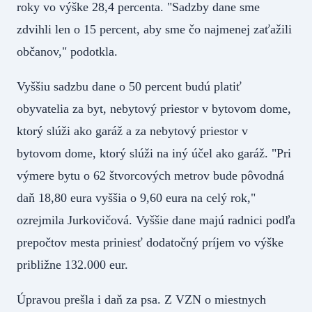
roky vo výške 28,4 percenta. "Sadzby dane sme
zdvihli len o 15 percent, aby sme čo najmenej zaťažili
občanov," podotkla.
Vyššiu sadzbu dane o 50 percent budú platiť
obyvatelia za byt, nebytový priestor v bytovom dome,
ktorý slúži ako garáž a za nebytový priestor v
bytovom dome, ktorý slúži na iný účel ako garáž. "Pri
výmere bytu o 62 štvorcových metrov bude pôvodná
daň 18,80 eura vyššia o 9,60 eura na celý rok,"
ozrejmila Jurkovičová. Vyššie dane majú radnici podľa
prepočtov mesta priniesť dodatočný príjem vo výške
približne 132.000 eur.
Úpravou prešla i daň za psa. Z VZN o miestnych