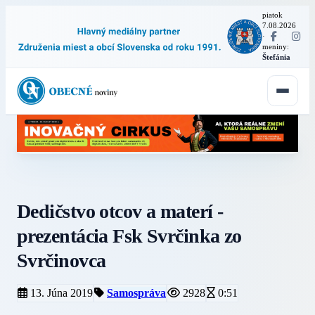
piatok
7.08.2026
·
meniny:
Štefánia
Dedičstvo otcov a materí -
prezentácia Fsk Svrčinka zo
Svrčinovca
13. Júna 2019
Samospráva
2928
0:51