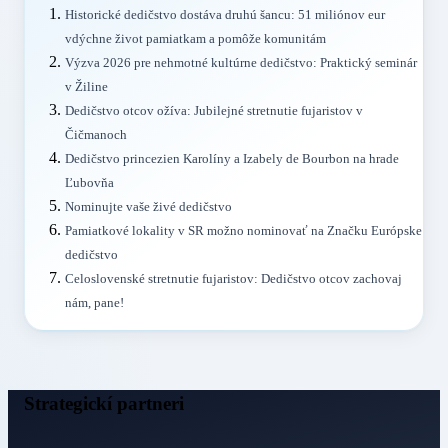
Historické dedičstvo dostáva druhú šancu: 51 miliónov eur
vdýchne život pamiatkam a pomôže komunitám
Výzva 2026 pre nehmotné kultúrne dedičstvo: Praktický seminár
v Žiline
Dedičstvo otcov ožíva: Jubilejné stretnutie fujaristov v
Čičmanoch
Dedičstvo princezien Karolíny a Izabely de Bourbon na hrade
Ľubovňa
Nominujte vaše živé dedičstvo
Pamiatkové lokality v SR možno nominovať na Značku Európske
dedičstvo
Celoslovenské stretnutie fujaristov: Dedičstvo otcov zachovaj
nám, pane!
Strategickí partneri