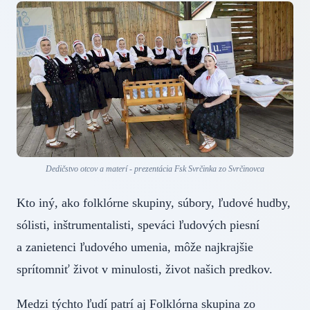
Dedičstvo otcov a materí - prezentácia Fsk Svrčinka zo Svrčinovca
Kto iný, ako folklórne skupiny, súbory, ľudové hudby,
sólisti, inštrumentalisti, speváci ľudových piesní
a zanietenci ľudového umenia, môže najkrajšie
sprítomniť život v minulosti, život našich predkov.
Medzi týchto ľudí patrí aj Folklórna skupina zo