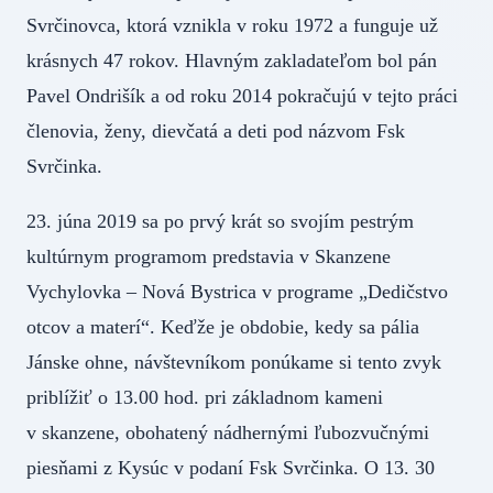
Svrčinovca, ktorá vznikla v roku 1972 a funguje už
krásnych 47 rokov. Hlavným zakladateľom bol pán
Pavel Ondrišík a od roku 2014 pokračujú v tejto práci
členovia, ženy, dievčatá a deti pod názvom Fsk
Svrčinka.
23. júna 2019 sa po prvý krát so svojím pestrým
kultúrnym programom predstavia v Skanzene
Vychylovka – Nová Bystrica v programe „Dedičstvo
otcov a materí“. Keďže je obdobie, kedy sa pália
Jánske ohne, návštevníkom ponúkame si tento zvyk
priblížiť o 13.00 hod. pri základnom kameni
v skanzene, obohatený nádhernými ľubozvučnými
piesňami z Kysúc v podaní Fsk Svrčinka. O 13. 30