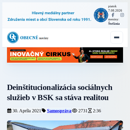
piatok
7.08.2026
·
meniny:
Štefánia
Deinštitucionalizácia sociálnych
služieb v BSK sa stáva realitou
30. Apríla 2021
Samospráva
2731
2:36