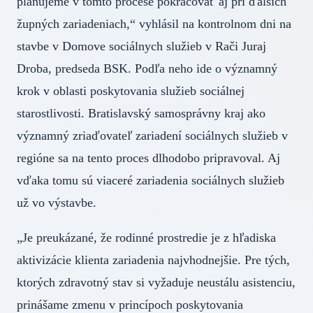
plánujeme v tomto procese pokračovať aj pri ďalších
župných zariadeniach,“ vyhlásil na kontrolnom dni na
stavbe v Domove sociálnych služieb v Rači Juraj
Droba, predseda BSK. Podľa neho ide o významný
krok v oblasti poskytovania služieb sociálnej
starostlivosti. Bratislavský samosprávny kraj ako
významný zriaďovateľ zariadení sociálnych služieb v
regióne sa na tento proces dlhodobo pripravoval. Aj
vďaka tomu sú viaceré zariadenia sociálnych služieb
už vo výstavbe.
„Je preukázané, že rodinné prostredie je z hľadiska
aktivizácie klienta zariadenia najvhodnejšie. Pre tých,
ktorých zdravotný stav si vyžaduje neustálu asistenciu,
prinášame zmenu v princípoch poskytovania