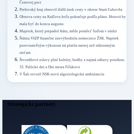
Čertovej peci
Prešovský kraj obnovil ďalší úsek cesty v okrese Stará Ľubovňa
Obnova cesty na Kráľovu hoľu pokračuje podľa plánu. Hotová by
mala byť do konca augusta
Majetok, ktorý prepadol štátu, môže pomôcť ľuďom v núdzi
Štátna VšZP finančne znevýhodnila nemocnice ŽSK. Napriek
porovnateľným výkonom im platila menej než súkromným
sieťam
Štvordňové oslavy plné kultúry, hudby a najmä zábavy ponúknu
35. Palócke dni a Dni mesta Fiľakovo
V Šali otvoril NSK novú algeziologickú ambulanciu
Strategickí partneri