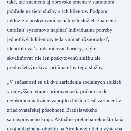
také, ale znamená aj obrovskú zmenu v samotnom
pohľade na tieto služby a ich klientov. Podpora
inklúzie v poskytovaní sociálnych služieb znamená
umožniť systémovo napĺňať individuálne potreby
jednotlivých klientov, teda vnímať rôznorodosť,
identifikovať a odstraňovať bariéry, a tým
skvalitňovať nie len poskytovanú službu ale
predovšetkým život prijímateľov tejto služby.
„V súčasnosti sú už dve zariadenia sociálnych služieb
v najvyššom stupni pripravenosti, pričom sa do
deinštitucionalizácie zapojilo ďalších šesť zariadení v
zriaďovateľskej pôsobnosti Bratislavského
samosprávneho kraja. Aktuálne prebieha rekonštrukcia
dvojpodlažného objektu na Strelkovej ulici a výstavba