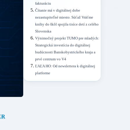
fakturáciu
Čítanie má v digitálnej dobe
nezastupiteľné miesto. Súťaž Vráťme
knihy do škôl spojila tisíce detí z celého
Slovenska
Výnimočný projekt TUMO pre mladých:
Strategická investícia do digitálnej
budúcnosti Banskobystrického kraja a
prvé centrum vo V4
ĽAĽA HO: Od newslettera k digitálnej
platforme
ER