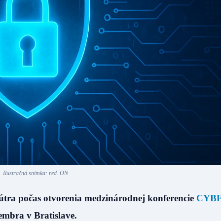
Ilustračná snímka: red. ON
nútra počas otvorenia medzinárodnej konferencie
CYB
tembra v Bratislave.