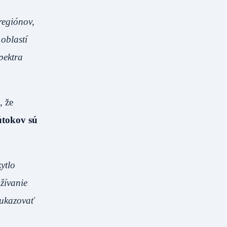
regiónov,
 oblastí
spektra
, že
útokov sú
ytlo
užívanie
eukazovať