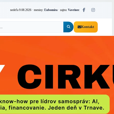
nedeľa 9.08.2026
· meniny:
Ľubomíra
· zajtra:
Vavrinec
Kontakt