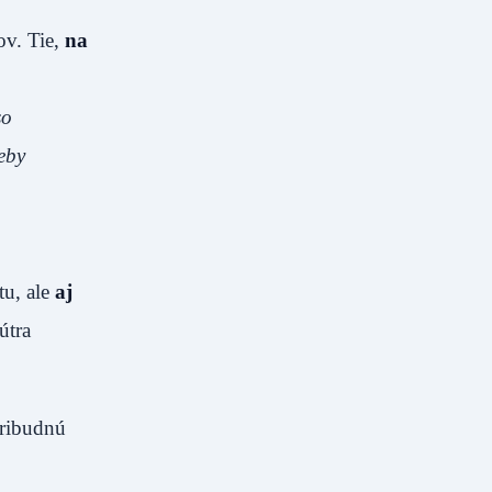
ov. Tie,
na
so
reby
tu, ale
aj
útra
ribudnú