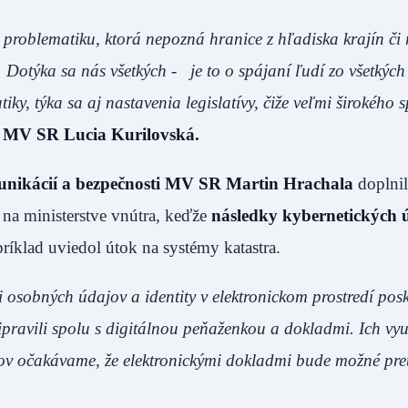
problematiku, ktorá nepozná hranice z hľadiska krajín či 
 Dotýka sa nás všetkých - je to o spájaní ľudí zo všetkých
tiky, týka sa aj nastavenia legislatívy, čiže veľmi širokého 
a MV SR Lucia Kurilovská.
omunikácií a bezpečnosti MV SR Martin Hrachala
doplnil
na ministerstve vnútra, keďže
následky kybernetických 
ríklad uviedol útok na systémy katastra.
i osobných údajov a identity v elektronickom prostredí posk
ripravili spolu s digitálnou peňaženkou a dokladmi. Ich vy
ov očakávame, že elektronickými dokladmi bude možné pr