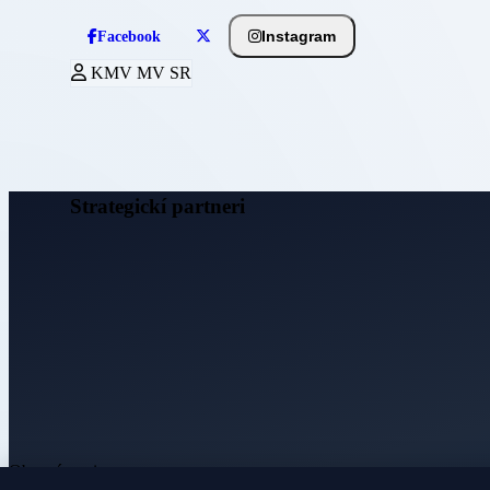
Instagram
Facebook
KMV MV SR
Strategickí partneri
Obecné noviny