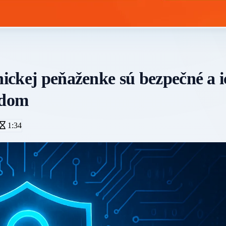
nickej peňaženke sú bezpečné a i
rdom
1:34