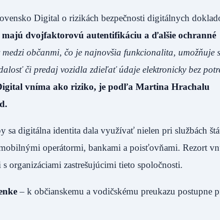
lovensko Digital o rizikách bezpečnosti digitálnych doklad
, majú dvojfaktorovú autentifikáciu a ďalšie ochranné
 medzi občanmi, čo je najnovšia funkcionalita, umožňuje 
alosť či predaj vozidla zdieľať údaje elektronicky bez pot
Digital vníma ako riziko, je podľa Martina Hrachalu
d.
y sa digitálna identita dala využívať nielen pri službách štá
 mobilnými operátormi, bankami a poisťovňami. Rezort vn
 s organizáciami zastrešujúcimi tieto spoločnosti.
ženke
– k občianskemu a vodičskému preukazu postupne p