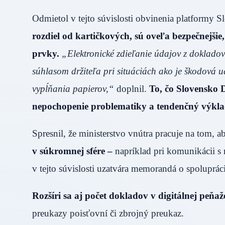
Odmietol v tejto súvislosti obvinenia platformy S
rozdiel od kartičkových, sú oveľa bezpečnejšie
prvky.
„Elektronické zdieľanie údajov z dokladov
súhlasom držiteľa pri situáciách ako je škodová ud
vypĺňania papierov,“
doplnil.
To, čo Slovensko 
nepochopenie problematiky a tendenčný výkla
Spresnil, že ministerstvo vnútra pracuje na tom, ab
v súkromnej sfére –
napríklad pri komunikácii s
v tejto súvislosti uzatvára memorandá o spolupráci
Rozšíri sa aj počet dokladov v digitálnej peňa
preukazy poisťovní či zbrojný preukaz.