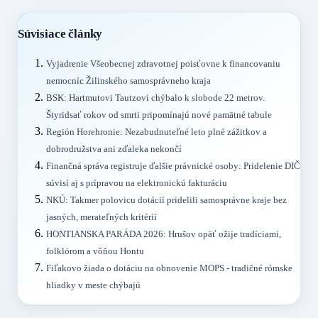
Súvisiace články
Vyjadrenie Všeobecnej zdravotnej poisťovne k financovaniu
nemocníc Žilinského samosprávneho kraja
BSK: Hartmutovi Tautzovi chýbalo k slobode 22 metrov.
Štyridsať rokov od smrti pripomínajú nové pamätné tabule
Región Horehronie: Nezabudnuteľné leto plné zážitkov a
dobrodružstva ani zďaleka nekončí
Finančná správa registruje ďalšie právnické osoby: Pridelenie DIČ
súvisí aj s prípravou na elektronickú fakturáciu
NKÚ: Takmer polovicu dotácií pridelili samosprávne kraje bez
jasných, merateľných kritérií
HONTIANSKA PARÁDA 2026: Hrušov opäť ožije tradíciami,
folklórom a vôňou Hontu
Fiľakovo žiada o dotáciu na obnovenie MOPS - tradičné rómske
hliadky v meste chýbajú