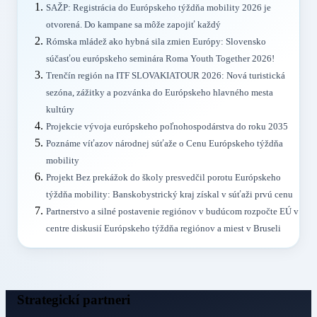
SAŽP: Registrácia do Európskeho týždňa mobility 2026 je
otvorená. Do kampane sa môže zapojiť každý
Rómska mládež ako hybná sila zmien Európy: Slovensko
súčasťou európskeho seminára Roma Youth Together 2026!
Trenčín región na ITF SLOVAKIATOUR 2026: Nová turistická
sezóna, zážitky a pozvánka do Európskeho hlavného mesta
kultúry
Projekcie vývoja európskeho poľnohospodárstva do roku 2035
Poznáme víťazov národnej súťaže o Cenu Európskeho týždňa
mobility
Projekt Bez prekážok do školy presvedčil porotu Európskeho
týždňa mobility: Banskobystrický kraj získal v súťaži prvú cenu
Partnerstvo a silné postavenie regiónov v budúcom rozpočte EÚ v
centre diskusií Európskeho týždňa regiónov a miest v Bruseli
Strategickí partneri