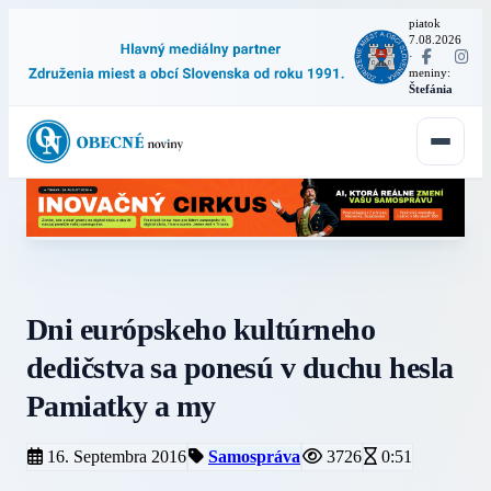
piatok
7.08.2026
·
meniny:
Štefánia
Dni európskeho kultúrneho
dedičstva sa ponesú v duchu hesla
Pamiatky a my
16. Septembra 2016
Samospráva
3726
0:51