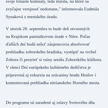
svoje trináste komnaty, teda miesta, na ktoré sa
zvyčajne verejnosť nedostane," informovala Ľudmila
Synaková z mestského úradu.
V utorok 20. septembra to bude deň otvorených
na Krajskom pamiatkovom úrade v Nitre. Počas
ďalších dní budú môcť záujemcovia absolvovať
prehliadku zoborského hradiska, vystúpiť na vrchol
Zobora či prezrieť si ruiny areálu Zoborského kláštora.
V rámci Dní európskeho kultúrneho dedičstva je
pripravená aj exkurzia na zrúcaniny hradu Hrušov i
komentovaná prehliadka nitrianskeho Horného mesta.
Do programu sú zaradené aj oslavy Svetového dňa