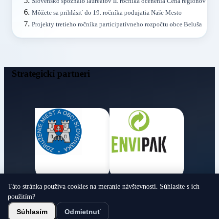
Slovensko spoznalo laureátov II. ročníka ocenenia Cena regiónov
Môžete sa prihlásiť do 19. ročníka podujatia Naše Mesto
Projekty tretieho ročníka participatívneho rozpočtu obce Beluša
Strategickí partneri
Táto stránka používa cookies na meranie návštevnosti. Súhlasíte s ich
Obecné noviny
použitím?
© 2026 Všetky práva vyhradené
Súhlasím
Odmietnuť