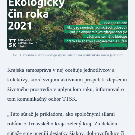
Do 11. ročníka súťaže Ekologický čin roka sa dá prihlásiť do konca februára
Krajská samospráva v nej oceňuje jednotlivcov a
kolektívy, ktoré svojimi aktivitami prispeli k zlepšeniu
životného prostredia v uplynulom roku, informoval o
tom komunikačný odbor TTSK.
„Táto súťaž je príkladom, ako spoločnými silami
robíme z Trnavského kraja zelený kraj. Za dekádu
súťaže sme ocenili desiatky žiakov, dobrovoľníkov či