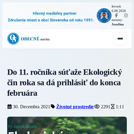
štvrtok
6.08.2026
·
meniny:
Jozefína
Do 11. ročníka súťaže Ekologický
čin roka sa dá prihlásiť do konca
februára
30. Decembra 2021
Životné prostredie
2291
1:11