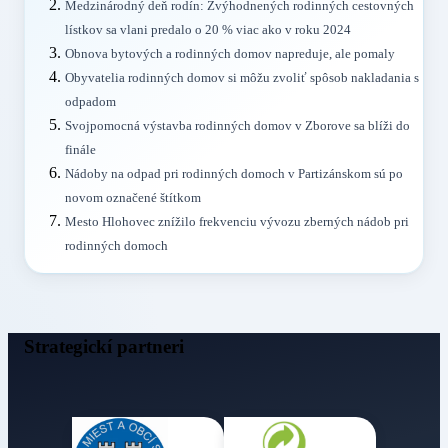
Medzinárodný deň rodín: Zvýhodnených rodinných cestovných
lístkov sa vlani predalo o 20 % viac ako v roku 2024
Obnova bytových a rodinných domov napreduje, ale pomaly
Obyvatelia rodinných domov si môžu zvoliť spôsob nakladania s
odpadom
Svojpomocná výstavba rodinných domov v Zborove sa blíži do
finále
Nádoby na odpad pri rodinných domoch v Partizánskom sú po
novom označené štítkom
Mesto Hlohovec znížilo frekvenciu vývozu zberných nádob pri
rodinných domoch
Strategickí partneri