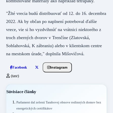
kombinované materiály ako napríklad tetrapaky.
"Žlté vrecia budú distribuovať od 12. do 16. decembra
2022. Ak by občan po naplnení potreboval ďalšie
vrece, vie si ho vyzdvihnúť na vrátnici niektorého z
troch zberných dvorov v Trenčíne (Zlatovská,
Soblahovská, K zábraniu) alebo v klientskom centre
na mestskom úrade," doplnila Mišovičová.
Instagram
Facebook
(tasr)
Súvisiace články
Parlament dal zelenú Tarabovej obnove rodinných domov bez
energetických certifikátov