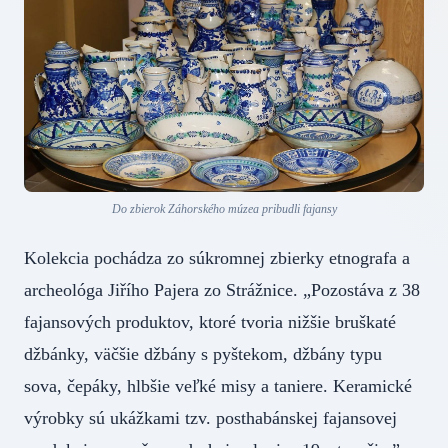
Do zbierok Záhorského múzea pribudli fajansy
Kolekcia pochádza zo súkromnej zbierky etnografa a
archeológa Jiřího Pajera zo Strážnice. „Pozostáva z 38
fajansových produktov, ktoré tvoria nižšie bruškaté
džbánky, väčšie džbány s pyštekom, džbány typu
sova, čepáky, hlbšie veľké misy a taniere. Keramické
výrobky sú ukážkami tzv. posthabánskej fajansovej