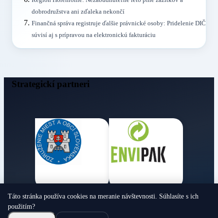
dobrodružstva ani zďaleka nekončí
Finančná správa registruje ďalšie právnické osoby: Pridelenie DIČ
súvisí aj s prípravou na elektronickú fakturáciu
Strategickí partneri
Táto stránka používa cookies na meranie návštevnosti. Súhlasíte s ich
Obecné noviny
použitím?