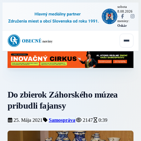
sobota
8.08.2026
·
meniny:
Oskár
Do zbierok Záhorského múzea
pribudli fajansy
25. Mája 2021
Samospráva
2147
0:39