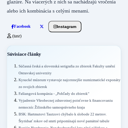
glazúre. Na viacerých z nich sa nachádzajú vročenia
alebo ich kombinácia s celými menami.
Instagram
Facebook
(tasr)
Súvisiace články
Súčasná česká a slovenská serigrafia zo zbierok Fakulty umění
Ostravskej univerzity
Kysucké múzeum vystavuje najcennejšie numizmatické exponáty
zo svojich zbierok
Fašiangová kompánia - „Pohľady do zbierok“
Vyjadrenie Všeobecnej zdravotnej poisťovne k financovaniu
nemocníc Žilinského samosprávneho kraja
BSK: Hartmutovi Tautzovi chýbalo k slobode 22 metrov.
Štyridsať rokov od smrti pripomínajú nové pamätné tabule
Región Horehronie: Nezabudnuteľné leto plné zážitkov a