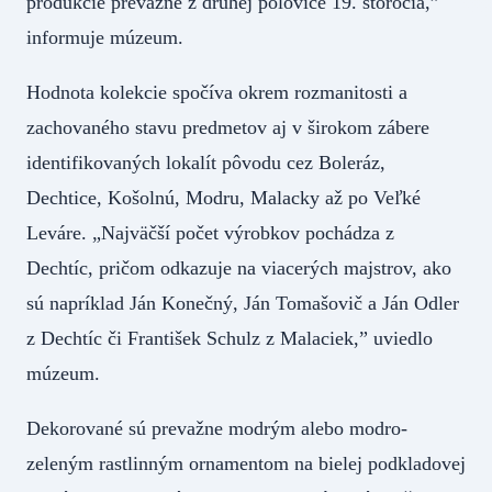
produkcie prevažne z druhej polovice 19. storočia,”
informuje múzeum.
Hodnota kolekcie spočíva okrem rozmanitosti a
zachovaného stavu predmetov aj v širokom zábere
identifikovaných lokalít pôvodu cez Boleráz,
Dechtice, Košolnú, Modru, Malacky až po Veľké
Leváre. „Najväčší počet výrobkov pochádza z
Dechtíc, pričom odkazuje na viacerých majstrov, ako
sú napríklad Ján Konečný, Ján Tomašovič a Ján Odler
z Dechtíc či František Schulz z Malaciek,” uviedlo
múzeum.
Dekorované sú prevažne modrým alebo modro-
zeleným rastlinným ornamentom na bielej podkladovej