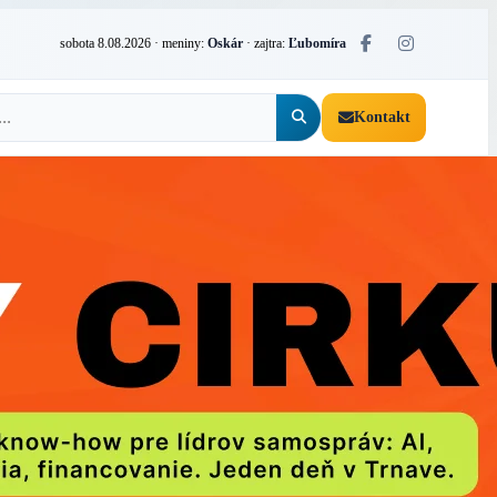
sobota 8.08.2026
· meniny:
Oskár
· zajtra:
Ľubomíra
Kontakt