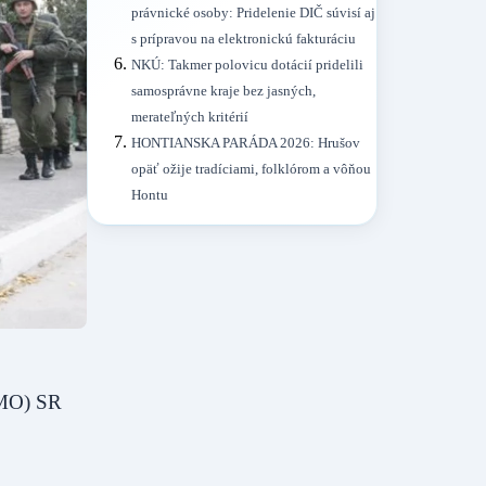
právnické osoby: Pridelenie DIČ súvisí aj
s prípravou na elektronickú fakturáciu
NKÚ: Takmer polovicu dotácií pridelili
samosprávne kraje bez jasných,
merateľných kritérií
HONTIANSKA PARÁDA 2026: Hrušov
opäť ožije tradíciami, folklórom a vôňou
Hontu
(MO) SR