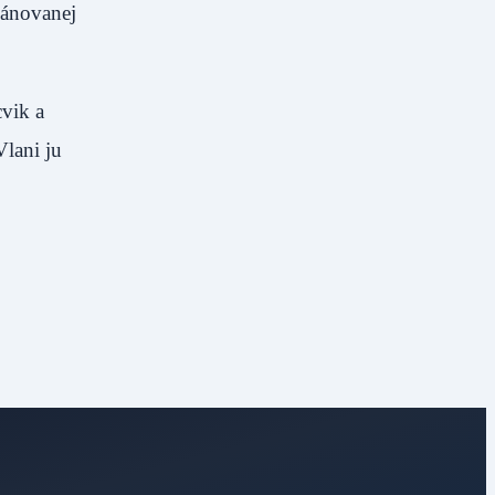
lánovanej
vik a
Vlani ju