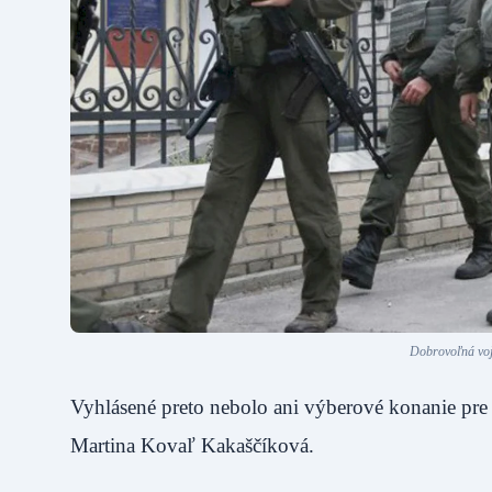
Dobrovoľná voje
Vyhlásené preto nebolo ani výberové konanie pre
Martina Kovaľ Kakaščíková.