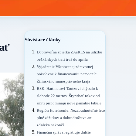
Súvisiace články
vať
Dobrovoľná zbierka ZAaRES na údržbu
bežkárskych tratí trvá do apríla
Vyjadrenie Všeobecnej zdravotnej
poisťovne k financovaniu nemocníc
Žilinského samosprávneho kraja
BSK: Hartmutovi Tautzovi chýbalo k
slobode 22 metrov. Štyridsať rokov od
smrti pripomínajú nové pamätné tabule
Región Horehronie: Nezabudnuteľné leto
plné zážitkov a dobrodružstva ani
zďaleka nekončí
Finančná správa registruje ďalšie