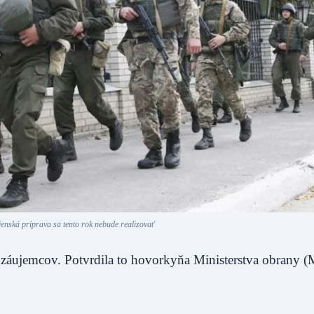
nská príprava sa tento rok nebude realizovať
 záujemcov. Potvrdila to hovorkyňa Ministerstva obrany 