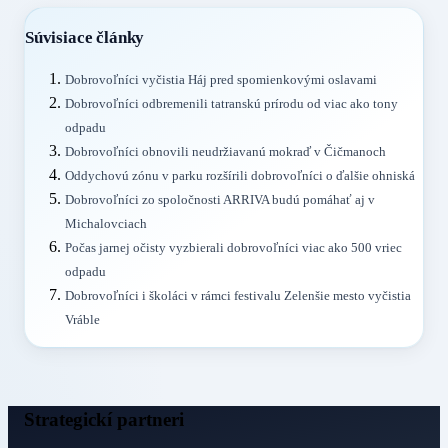
Súvisiace články
Dobrovoľníci vyčistia Háj pred spomienkovými oslavami
Dobrovoľníci odbremenili tatranskú prírodu od viac ako tony
odpadu
Dobrovoľníci obnovili neudržiavanú mokraď v Čičmanoch
Oddychovú zónu v parku rozšírili dobrovoľníci o ďalšie ohniská
Dobrovoľníci zo spoločnosti ARRIVA budú pomáhať aj v
Michalovciach
Počas jarnej očisty vyzbierali dobrovoľníci viac ako 500 vriec
odpadu
Dobrovoľníci i školáci v rámci festivalu Zelenšie mesto vyčistia
Vráble
Strategickí partneri