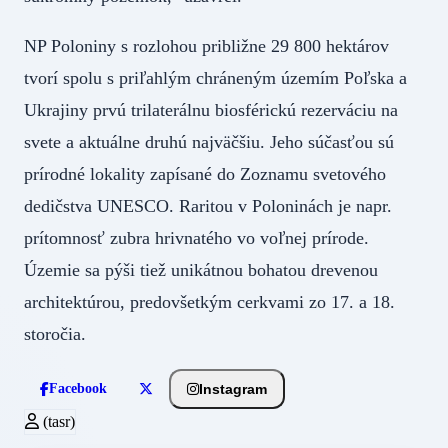
NP Poloniny s rozlohou približne 29 800 hektárov
tvorí spolu s priľahlým chráneným územím Poľska a
Ukrajiny prvú trilaterálnu biosférickú rezerváciu na
svete a aktuálne druhú najväčšiu. Jeho súčasťou sú
prírodné lokality zapísané do Zoznamu svetového
dedičstva UNESCO. Raritou v Poloninách je napr.
prítomnosť zubra hrivnatého vo voľnej prírode.
Územie sa pýši tiež unikátnou bohatou drevenou
architektúrou, predovšetkým cerkvami zo 17. a 18.
storočia.
Instagram
Facebook
(tasr)