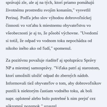
správajú zle, ale aj na tých, ktorí priamo pomáhajú
životnému prostrediu svojím konaním," vysvetlil
Perinaj. Podľa jeho slov výhodou dobrovoľníckej
činnosti vo vzťahu k miestnemu obyvateľstvu vo
všeobecnosti je aj to, že pôsobí výchovne. "Uvedomí
si totiž, že odpad vo vodnom toku nepochádza od
nikoho iného ako od ľudí," spomenul.
Za pozitívnu považuje riaditeľ aj spoluprácu Správy
NP a miestnej samosprávy. "Vďaka patrí aj starostom,
ktorí umožnili uložiť odpad do zberných nádob.
Informovali tiež obyvateľov o tom, aby dobrovoľníkov
pustili k niektorým častiam vodného toku, ak boli
napr. oplotené alebo bolo potrebné k nim prejsť cez
súkromný pozemok," uzavrel.