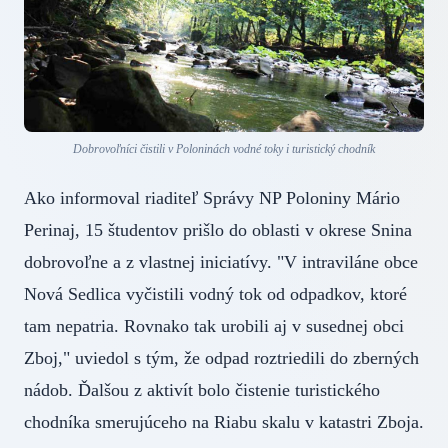
Dobrovoľníci čistili v Poloninách vodné toky i turistický chodník
Ako informoval riaditeľ Správy NP Poloniny Mário
Perinaj, 15 študentov prišlo do oblasti v okrese Snina
dobrovoľne a z vlastnej iniciatívy. "V intraviláne obce
Nová Sedlica vyčistili vodný tok od odpadkov, ktoré
tam nepatria. Rovnako tak urobili aj v susednej obci
Zboj," uviedol s tým, že odpad roztriedili do zberných
nádob. Ďalšou z aktivít bolo čistenie turistického
chodníka smerujúceho na Riabu skalu v katastri Zboja.