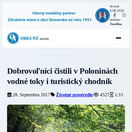
štvrtok
6.08.2026
·
meniny:
Jozefína
Dobrovoľníci čistili v Poloninách
vodné toky i turistický chodník
28. Septembra 2017
Životné prostredie
4527
1:33