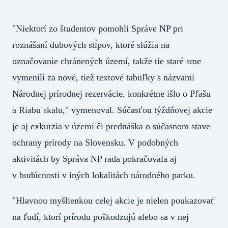
"Niektorí zo študentov pomohli Správe NP pri
roznášaní dubových stĺpov, ktoré slúžia na
označovanie chránených území, takže tie staré sme
vymenili za nové, tiež textové tabuľky s názvami
Národnej prírodnej rezervácie, konkrétne išlo o Pľašu
a Riabu skalu," vymenoval. Súčasťou týždňovej akcie
je aj exkurzia v území či prednáška o súčasnom stave
ochrany prírody na Slovensku. V podobných
aktivitách by Správa NP rada pokračovala aj
v budúcnosti v iných lokalitách národného parku.
"Hlavnou myšlienkou celej akcie je nielen poukazovať
na ľudí, ktorí prírodu poškodzujú alebo sa v nej