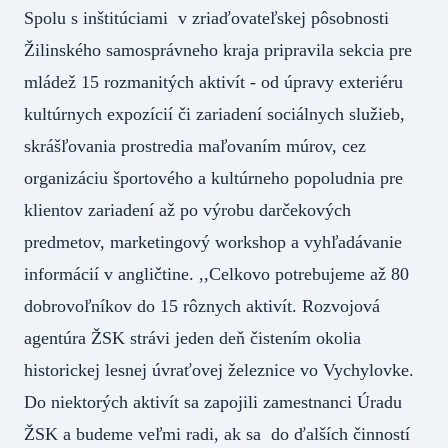
Spolu s inštitúciami v zriaďovateľskej pôsobnosti
Žilinského samosprávneho kraja pripravila sekcia pre
mládež 15 rozmanitých aktivít - od úpravy exteriéru
kultúrnych expozícií či zariadení sociálnych služieb,
skrášľovania prostredia maľovaním múrov, cez
organizáciu športového a kultúrneho popoludnia pre
klientov zariadení až po výrobu darčekových
predmetov, marketingový workshop a vyhľadávanie
informácií v angličtine. ,,Celkovo potrebujeme až 80
dobrovoľníkov do 15 rôznych aktivít. Rozvojová
agentúra ŽSK strávi jeden deň čistením okolia
historickej lesnej úvraťovej železnice vo Vychylovke.
Do niektorých aktivít sa zapojili zamestnanci Úradu
ŽSK a budeme veľmi radi, ak sa do ďalších činností