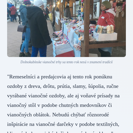
Dolnokubínske vianočné trhy sa tento rok nesú v znamení tradícií
"Remeselníci a predajcovia aj tento rok ponúknu
ozdoby z dreva, drôtu, prútia, slamy, šúpolia, ručne
vyrábané vianočné ozdoby, ale aj voňavé prísady na
vianočný stôl v podobe chutných medovníkov či
vianočných oblátok. Nebudú chýbať rôznorodé
inšpirácie na vianočné darčeky v podobe textilných,