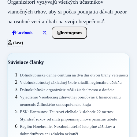
Organizátori vyzývajú všetkých účastníkov
vianočných trhov, aby si počas podujatia dávali pozor
na osobné veci a dbali na svoju bezpečnosť.
Instagram
Facebook
(tasr)
Súvisiace články
Dolnokubínske denné centrum na dva dni otvorí brány verejnosti
V dolnokubínskej základnej škole zriadili regionálnu učebňu
Dolnokubínske organizácie môžu žiadať mesto o dotácie
Vyjadrenie Všeobecnej zdravotnej poisťovne k financovaniu
nemocníc Žilinského samosprávneho kraja
BSK: Hartmutovi Tautzovi chýbalo k slobode 22 metrov.
Štyridsať rokov od smrti pripomínajú nové pamätné tabule
Región Horehronie: Nezabudnuteľné leto plné zážitkov a
dobrodružstva ani zďaleka nekončí