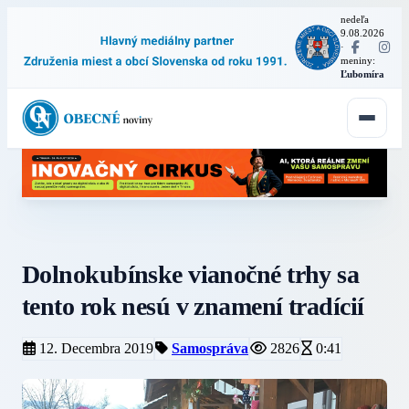
nedeľa
9.08.2026
·
meniny:
Ľubomíra
Dolnokubínske vianočné trhy sa
tento rok nesú v znamení tradícií
12. Decembra 2019
Samospráva
2826
0:41