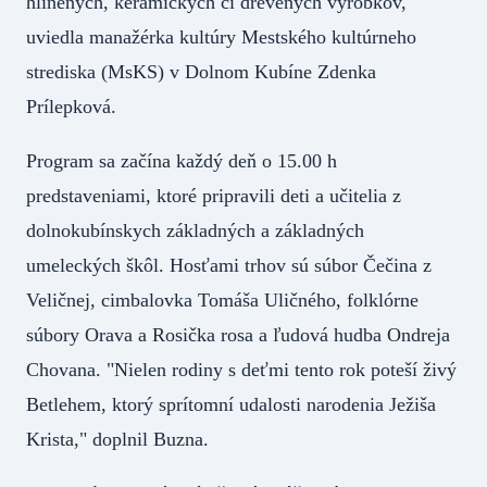
hlinených, keramických či drevených výrobkov,"
uviedla manažérka kultúry Mestského kultúrneho
strediska (MsKS) v Dolnom Kubíne Zdenka
Prílepková.
Program sa začína každý deň o 15.00 h
predstaveniami, ktoré pripravili deti a učitelia z
dolnokubínskych základných a základných
umeleckých škôl. Hosťami trhov sú súbor Čečina z
Veličnej, cimbalovka Tomáša Uličného, folklórne
súbory Orava a Rosička rosa a ľudová hudba Ondreja
Chovana. "Nielen rodiny s deťmi tento rok poteší živý
Betlehem, ktorý sprítomní udalosti narodenia Ježiša
Krista," doplnil Buzna.