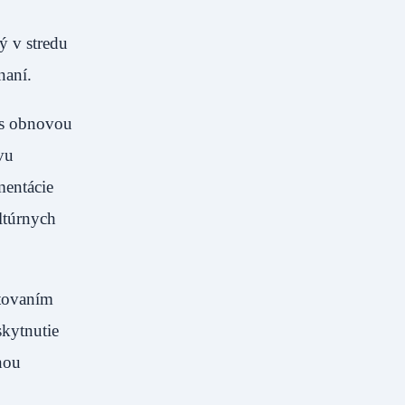
ý v stredu
naní.
 s obnovou
vu
mentácie
ltúrnych
ytovaním
skytnutie
enou