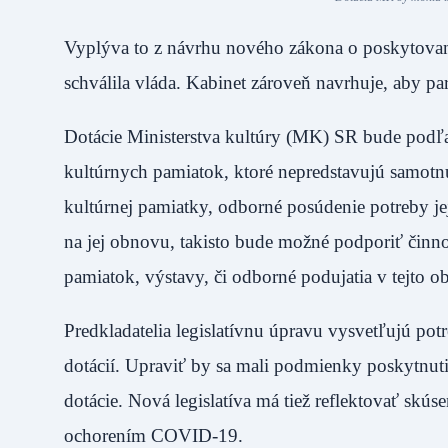
Vyplýva to z návrhu nového zákona o poskytovaní
schválila vláda. Kabinet zároveň navrhuje, aby pa
Dotácie Ministerstva kultúry (MK) SR bude podľa
kultúrnych pamiatok, ktoré nepredstavujú samot
kultúrnej pamiatky, odborné posúdenie potreby je
na jej obnovu, takisto bude možné podporiť činno
pamiatok, výstavy, či odborné podujatia v tejto obl
Predkladatelia legislatívnu úpravu vysvetľujú po
dotácií. Upraviť by sa mali podmienky poskytnutia
dotácie. Nová legislatíva má tiež reflektovať skús
ochorením COVID-19.