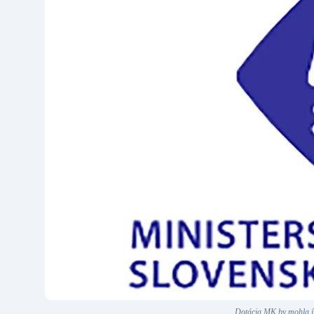
Dotácia MK by mohla ís