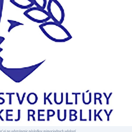
ť aj na odstránenie následkov mimoriadnych udalostí