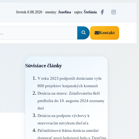
štvrtok 6.08.2026
· meniny:
Jozefína
· zajtra:
Štefánia
Kontakt
Súvisiace články
V roku 2023 podporili dotáciami vyše
800 projektov krajanských komunít
Dotácia na stravu: Zriaďovatelia škôl
predložia do 10. augusta 2024 zoznamy
detí
Dotácia na podporu výchovy k
stravovacím návykom dieťaťa
Päťmiliónová štátna dotácia umožní
dostavať novú hokejovú halu v Trenčíne