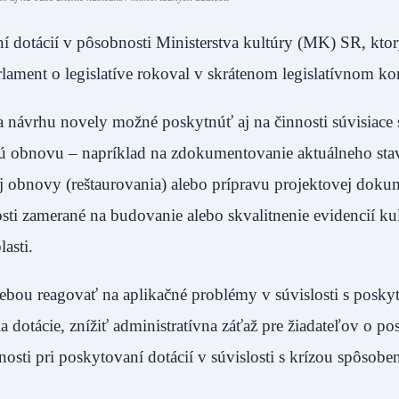
 dotácií v pôsobnosti Ministerstva kultúry (MK) SR, ktor
rlament o legislatíve rokoval v skrátenom legislatívnom ko
 návrhu novely možné poskytnúť aj na činnosti súvisiace
nú obnovu – napríklad na zdokumentovanie aktuálneho sta
j obnovy (reštaurovania) alebo prípravu projektovej doku
sti zamerané na budovanie alebo skvalitnenie evidencií ku
asti.
trebou reagovať na aplikačné problémy v súvislosti s posk
 dotácie, znížiť administratívna záťaž pre žiadateľov o po
enosti pri poskytovaní dotácií v súvislosti s krízou spôsob