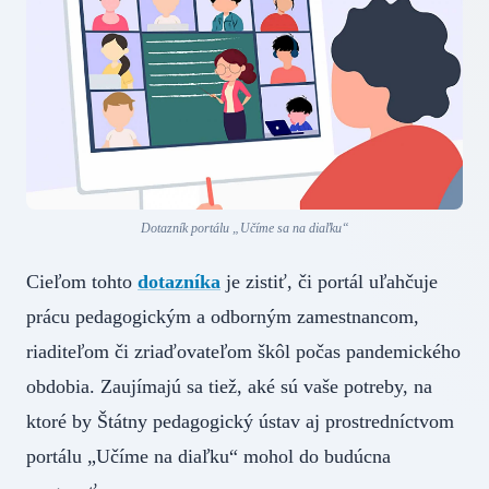
Dotazník portálu „Učíme sa na diaľku“
Cieľom tohto
dotazníka
je zistiť, či portál uľahčuje
prácu pedagogickým a odborným zamestnancom,
riaditeľom či zriaďovateľom škôl počas pandemického
obdobia. Zaujímajú sa tiež, aké sú vaše potreby, na
ktoré by Štátny pedagogický ústav aj prostredníctvom
portálu „Učíme na diaľku“ mohol do budúcna