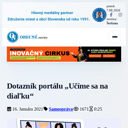
piatok
7.08.2026
·
meniny:
Štefánia
Dotazník portálu „Učíme sa na
diaľku“
16. Januára 2021
Samospráva
1671
0:25