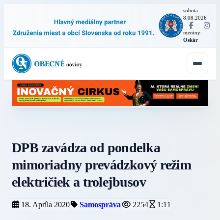
sobota
8.08.2026
·
meniny:
Oskár
DPB zavádza od pondelka
mimoriadny prevádzkový režim
električiek a trolejbusov
18. Apríla 2020
Samospráva
2254
1:11