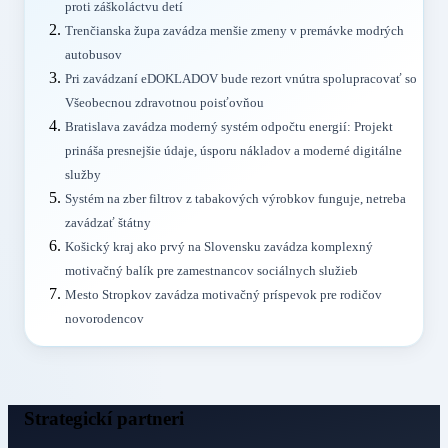
proti záškoláctvu detí
Trenčianska župa zavádza menšie zmeny v premávke modrých
autobusov
Pri zavádzaní eDOKLADOV bude rezort vnútra spolupracovať so
Všeobecnou zdravotnou poisťovňou
Bratislava zavádza moderný systém odpočtu energií: Projekt
prináša presnejšie údaje, úsporu nákladov a moderné digitálne
služby
Systém na zber filtrov z tabakových výrobkov funguje, netreba
zavádzať štátny
Košický kraj ako prvý na Slovensku zavádza komplexný
motivačný balík pre zamestnancov sociálnych služieb
Mesto Stropkov zavádza motivačný príspevok pre rodičov
novorodencov
Strategickí partneri