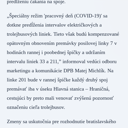
predĺženiu čakania na spoje.
„Špeciálny režim 'pracovný deň (COVID-19)' sa
dotkne predĺženia intervalov električkových a
trolejbusových liniek. Tieto však budú kompenzované
opätovným obnovením premávky posilovej linky 7 v
hodinách rannej i poobednej špičky a udržaním
intervalu liniek 33 a 211,” informoval vedúci odboru
marketingu a komunikácie DPB Matej Michlík. Na
linke 201 bude v rannej špičke každý druhý spoj
premávať iba v úseku Hlavná stanica – Hraničná,
cestujúci by preto mali venovať zvýšenú pozornosť
označeniu cieľa trolejbusov.
Zmeny sa uskutočnia pre rozhodnutie bratislavského