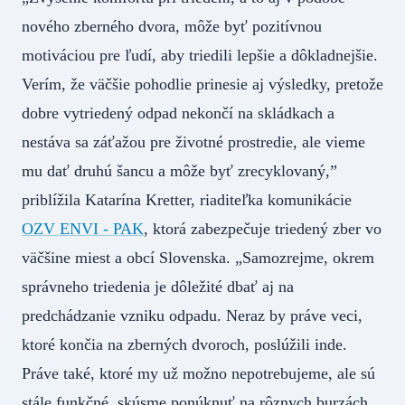
nového zberného dvora, môže byť pozitívnou
motiváciou pre ľudí, aby triedili lepšie a dôkladnejšie.
Verím, že väčšie pohodlie prinesie aj výsledky, pretože
dobre vytriedený odpad nekončí na skládkach a
nestáva sa záťažou pre životné prostredie, ale vieme
mu dať druhú šancu a môže byť zrecyklovaný,”
priblížila Katarína Kretter, riaditeľka komunikácie
OZV ENVI - PAK
, ktorá zabezpečuje triedený zber vo
väčšine miest a obcí Slovenska. „Samozrejme, okrem
správneho triedenia je dôležité dbať aj na
predchádzanie vzniku odpadu. Neraz by práve veci,
ktoré končia na zberných dvoroch, poslúžili inde.
Práve také, ktoré my už možno nepotrebujeme, ale sú
stále funkčné, skúsme ponúknuť na rôznych burzách,