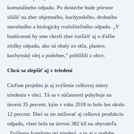
komunálneho odpadu. Po dostavbe bude priestor
slúžiť na zber objemného, kuchynského, drobného
stavebného a biologicky rozložiteľného odpadu. „V
budúcnosti by sme chceli zber rozšíriť aj o ďalšie
zložky odpadu, ako sú obaly zo skla, plastov,
kuchynský olej a podobne,” priblížili z obce.
Chcú sa zlepšiť aj v triedení
Cieľom projektu je aj zvýšenie celkovej miery
triedenia v obci. Tá sa v súčasnosti pohybuje na
úrovni 35 percent, kým v roku 2018 to bolo len okolo
12 percent. Darí sa im znižovať aj celkovú produkciu
odpadu, vlani bola na úrovni 382 kíl na obyvateľa.
„Zvýšenie komfortu pri triedení, a to aj v podobe