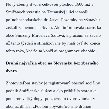
Nový zberný dvor s celkovou plochou 1600 m2 v
Smižanoch vyrastie na Tatranskej ulici v areáli
poľnohospodárskeho družstva. Pozemky na výstavbu
získali zámenou s cirkvou. Ako informovala starostka
obce Smižany Miroslava Szitová, s prácami sa začalo
už tento týždeň a sfinalizované by mali byť do konca
tohto roka, keďže sa končí aj programové obdobie.
Druhá najväčšia obec na Slovensku bez zberného
dvora
Zhotoviteľom stavby je registrovaný obecný sociálny
podnik Smižianske služby a ako priblížila starostka,
pomerne veľký dopyt po zbernom dvore vnímali v
obci už dlhšie. „Počtom obyvateľov sme druhou