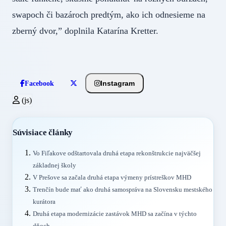
swapoch či bazároch predtým, ako ich odnesieme na
zberný dvor,” doplnila Katarína Kretter.
Instagram
Facebook
(js)
Súvisiace články
Vo Fiľakove odštartovala druhá etapa rekonštrukcie najväčšej
základnej školy
V Prešove sa začala druhá etapa výmeny prístreškov MHD
Trenčín bude mať ako druhá samospráva na Slovensku mestského
kurátora
Druhá etapa modernizácie zastávok MHD sa začína v týchto