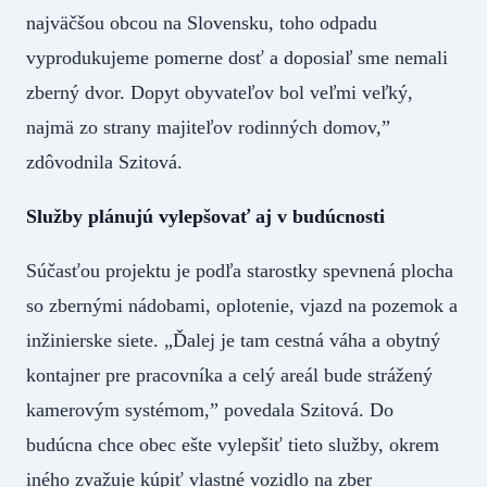
najväčšou obcou na Slovensku, toho odpadu
vyprodukujeme pomerne dosť a doposiaľ sme nemali
zberný dvor. Dopyt obyvateľov bol veľmi veľký,
najmä zo strany majiteľov rodinných domov,”
zdôvodnila Szitová.
Služby plánujú vylepšovať aj v budúcnosti
Súčasťou projektu je podľa starostky spevnená plocha
so zbernými nádobami, oplotenie, vjazd na pozemok a
inžinierske siete. „Ďalej je tam cestná váha a obytný
kontajner pre pracovníka a celý areál bude strážený
kamerovým systémom,” povedala Szitová. Do
budúcna chce obec ešte vylepšiť tieto služby, okrem
iného zvažuje kúpiť vlastné vozidlo na zber