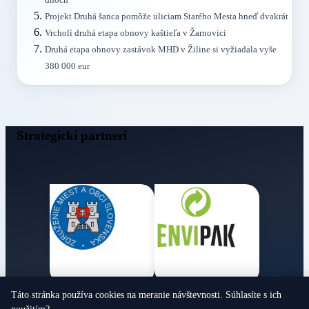
dňoch
Projekt Druhá šanca pomôže uliciam Starého Mesta hneď dvakrát
Vrcholí druhá etapa obnovy kaštieľa v Žarnovici
Druhá etapa obnovy zastávok MHD v Žiline si vyžiadala vyše
380 000 eur
Strategickí partneri
Táto stránka používa cookies na meranie návštevnosti. Súhlasíte s ich
Obecné noviny