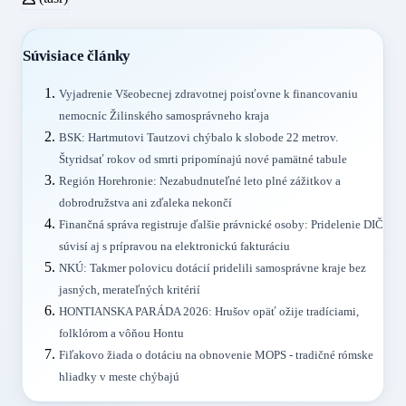
Súvisiace články
Vyjadrenie Všeobecnej zdravotnej poisťovne k financovaniu
nemocníc Žilinského samosprávneho kraja
BSK: Hartmutovi Tautzovi chýbalo k slobode 22 metrov.
Štyridsať rokov od smrti pripomínajú nové pamätné tabule
Región Horehronie: Nezabudnuteľné leto plné zážitkov a
dobrodružstva ani zďaleka nekončí
Finančná správa registruje ďalšie právnické osoby: Pridelenie DIČ
súvisí aj s prípravou na elektronickú fakturáciu
NKÚ: Takmer polovicu dotácií pridelili samosprávne kraje bez
jasných, merateľných kritérií
HONTIANSKA PARÁDA 2026: Hrušov opäť ožije tradíciami,
folklórom a vôňou Hontu
Fiľakovo žiada o dotáciu na obnovenie MOPS - tradičné rómske
hliadky v meste chýbajú