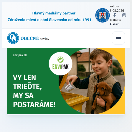
sobota
8.08.2026
·
meniny:
Oskár