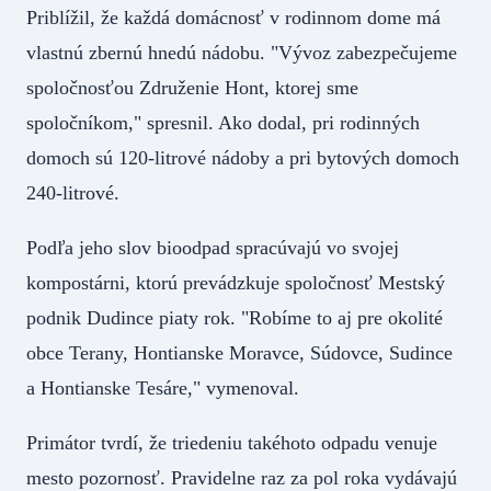
Priblížil, že každá domácnosť v rodinnom dome má
vlastnú zbernú hnedú nádobu. "Vývoz zabezpečujeme
spoločnosťou Združenie Hont, ktorej sme
spoločníkom," spresnil. Ako dodal, pri rodinných
domoch sú 120-litrové nádoby a pri bytových domoch
240-litrové.
Podľa jeho slov bioodpad spracúvajú vo svojej
kompostárni, ktorú prevádzkuje spoločnosť Mestský
podnik Dudince piaty rok. "Robíme to aj pre okolité
obce Terany, Hontianske Moravce, Súdovce, Sudince
a Hontianske Tesáre," vymenoval.
Primátor tvrdí, že triedeniu takéhoto odpadu venuje
mesto pozornosť. Pravidelne raz za pol roka vydávajú