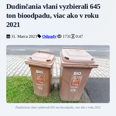
Dudinčania vlani vyzbierali 645
ton bioodpadu, viac ako v roku
2021
31. Marca 2023
Odpady
1731
0:47
Dudinčania vlani vyzbierali 645 ton bioodpadu, viac ako v roku 2021