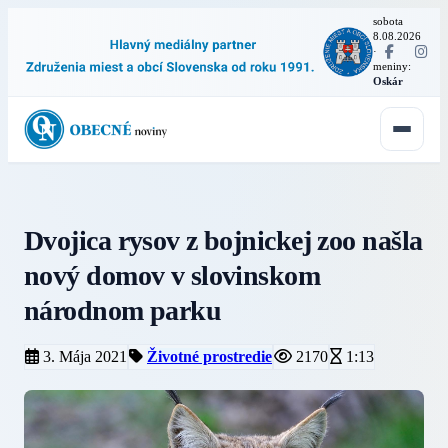
sobota
8.08.2026
·
meniny:
Oskár
Dvojica rysov z bojnickej zoo našla
nový domov v slovinskom
národnom parku
3. Mája 2021
Životné prostredie
2170
1:13