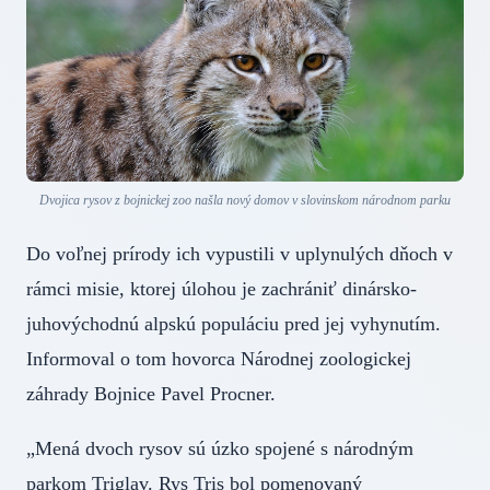
Dvojica rysov z bojnickej zoo našla nový domov v slovinskom národnom parku
Do voľnej prírody ich vypustili v uplynulých dňoch v
rámci misie, ktorej úlohou je zachrániť dinársko-
juhovýchodnú alpskú populáciu pred jej vyhynutím.
Informoval o tom hovorca Národnej zoologickej
záhrady Bojnice Pavel Procner.
„Mená dvoch rysov sú úzko spojené s národným
parkom Triglav. Rys Tris bol pomenovaný