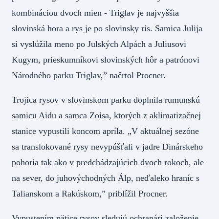
kombináciou dvoch mien - Triglav je najvyššia
slovinská hora a rys je po slovinsky ris. Samica Julija
si vyslúžila meno po Julských Alpách a Juliusovi
Kugym, prieskumníkovi slovinských hôr a patrónovi
Národného parku Triglav,” načrtol Procner.
Trojica rysov v slovinskom parku doplnila rumunskú
samicu Aidu a samca Zoisa, ktorých z aklimatizačnej
stanice vypustili koncom apríla. „V aktuálnej sezóne
sa translokované rysy nevypúšťali v jadre Dinárskeho
pohoria tak ako v predchádzajúcich dvoch rokoch, ale
na sever, do juhovýchodných Álp, neďaleko hraníc s
Talianskom a Rakúskom,” priblížil Procner.
Vypustením pätice rysov sledujú ochranári založenie