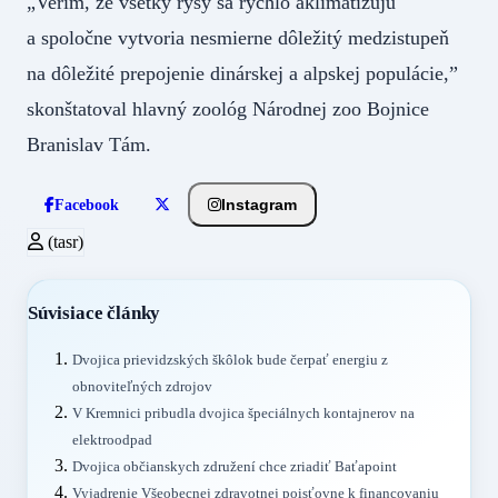
„Verím, že všetky rysy sa rýchlo aklimatizujú
a spoločne vytvoria nesmierne dôležitý medzistupeň
na dôležité prepojenie dinárskej a alpskej populácie,”
skonštatoval hlavný zoológ Národnej zoo Bojnice
Branislav Tám.
Instagram
Facebook
(tasr)
Súvisiace články
Dvojica prievidzských škôlok bude čerpať energiu z
obnoviteľných zdrojov
V Kremnici pribudla dvojica špeciálnych kontajnerov na
elektroodpad
Dvojica občianskych združení chce zriadiť Baťapoint
Vyjadrenie Všeobecnej zdravotnej poisťovne k financovaniu