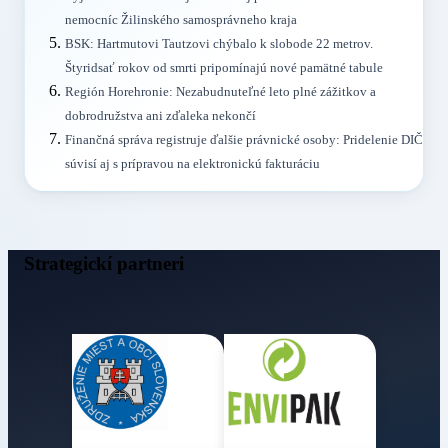
nemocníc Žilinského samosprávneho kraja
BSK: Hartmutovi Tautzovi chýbalo k slobode 22 metrov.
Štyridsať rokov od smrti pripomínajú nové pamätné tabule
Región Horehronie: Nezabudnuteľné leto plné zážitkov a
dobrodružstva ani zďaleka nekončí
Finančná správa registruje ďalšie právnické osoby: Pridelenie DIČ
súvisí aj s prípravou na elektronickú fakturáciu
Strategickí partneri